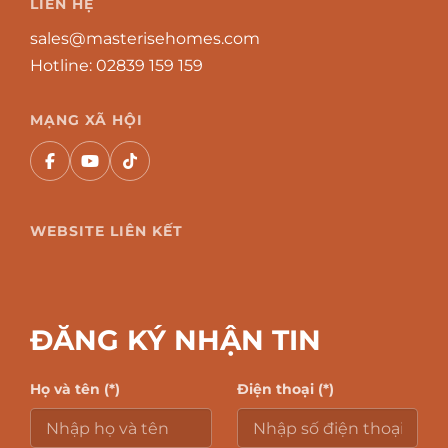
LIÊN HỆ
sales@masterisehomes.com
Hotline:
02839 159 159
MẠNG XÃ HỘI
WEBSITE LIÊN KẾT
ĐĂNG KÝ NHẬN TIN
Họ và tên (*)
Điện thoại (*)