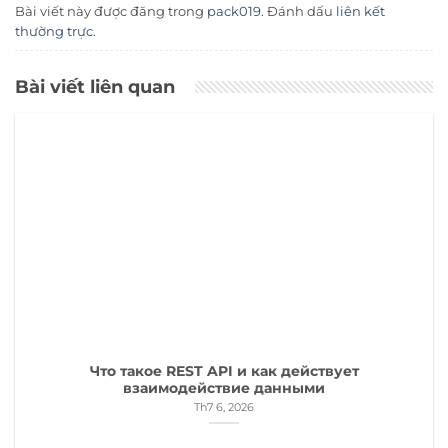
Bài viết này được đăng trong
pack019
. Đánh dấu
liên kết
thường trực
.
Bài viết liên quan
Что такое REST API и как действует
взаимодействие данными
Th7 6, 2026