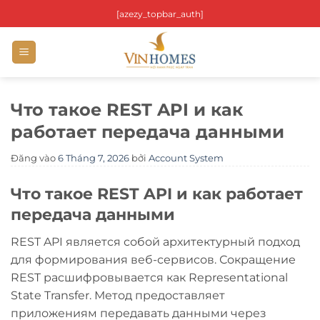
Bỏ
[azezy_topbar_auth]
qua
nội
dung
Что такое REST API и как
работает передача данными
Đăng vào
6 Tháng 7, 2026
bởi
Account System
Что такое REST API и как работает
передача данными
REST API является собой архитектурный подход
для формирования веб-сервисов. Сокращение
REST расшифровывается как Representational
State Transfer. Метод предоставляет
приложениям передавать данными через