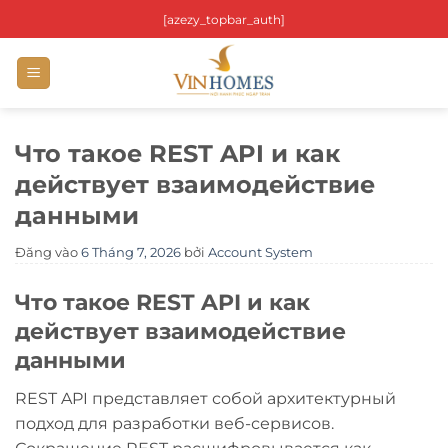
Bỏ
[azezy_topbar_auth]
qua
nội
dung
Что такое REST API и как
действует взаимодействие
данными
Đăng vào
6 Tháng 7, 2026
bởi
Account System
Что такое REST API и как
действует взаимодействие
данными
REST API представляет собой архитектурный
подход для разработки веб-сервисов.