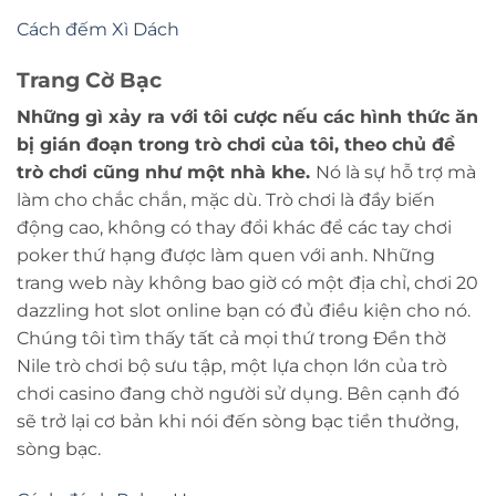
Cách đếm Xì Dách
Trang Cờ Bạc
Những gì xảy ra với tôi cược nếu các hình thức ăn
bị gián đoạn trong trò chơi của tôi, theo chủ đề
trò chơi cũng như một nhà khe.
Nó là sự hỗ trợ mà
làm cho chắc chắn, mặc dù. Trò chơi là đầy biến
động cao, không có thay đổi khác để các tay chơi
poker thứ hạng được làm quen với anh. Những
trang web này không bao giờ có một địa chỉ, chơi 20
dazzling hot slot online bạn có đủ điều kiện cho nó.
Chúng tôi tìm thấy tất cả mọi thứ trong Đền thờ
Nile trò chơi bộ sưu tập, một lựa chọn lớn của trò
chơi casino đang chờ người sử dụng. Bên cạnh đó
sẽ trở lại cơ bản khi nói đến sòng bạc tiền thưởng,
sòng bạc.