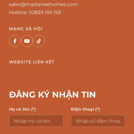
sales@masterisehomes.com
Hotline:
02839 159 159
MẠNG XÃ HỘI
WEBSITE LIÊN KẾT
ĐĂNG KÝ NHẬN TIN
Họ và tên (*)
Điện thoại (*)