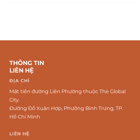
THÔNG TIN
LIÊN HỆ
ĐỊA CHỈ
Mặt tiền đường Liên Phường thuộc The Global
City.
Đường Đỗ Xuân Hợp, Phường Bình Trưng, TP.
Hồ Chí Minh
LIÊN HỆ