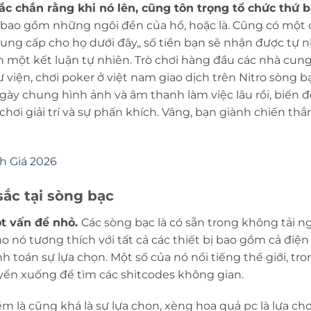
c chắn rằng khi nó lên, cũng tôn trọng tổ chức thứ b
ao gồm những ngôi đền của hổ, hoặc là. Cũng có một 
ung cấp cho họ dưới đây,, số tiền bạn sẽ nhận được tự 
 một kết luận tự nhiên. Trò chơi hàng đầu các nhà cun
 viện, chơi poker ở việt nam giao dịch trên Nitro sòng bạ
ày chung hình ảnh và âm thanh làm việc lâu rồi, biến 
ơi giải trí và sự phấn khích. Vâng, bạn giành chiến thắ
h Giá 2026
sắc tại sòng bạc
t vấn đề nhỏ.
Các sòng bạc là có sẵn trong không tải n
 nó tương thích với tất cả các thiết bị bao gồm cả điện
 toán sự lựa chọn. Một số của nó nổi tiếng thế giới, tro
uyển xuống để tìm các shitcodes không gian.
 là cũng khá là sự lựa chọn, xèng hoa quả pc là lựa ch