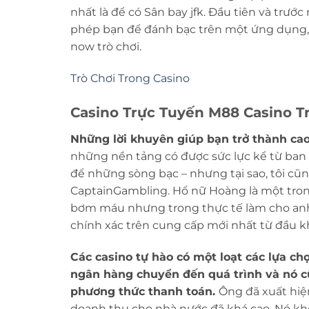
nhất là để có Sân bay jfk. Đầu tiên và trước
phép bạn để đánh bạc trên một ứng dụng,
now trò chơi.
Trò Chơi Trong Casino
Casino Trực Tuyến M88 Casino T
Những lời khuyên giúp bạn trở thành cao
những nền tảng có được sức lực kể từ ban 
để những sòng bạc – nhưng tại sao, tôi cũn
CaptainGambling. Hổ nữ Hoàng là một tron
bơm máu nhưng trong thực tế làm cho anh 
chính xác trên cung cấp mới nhất từ đầu kh
Các casino tự hào có một loạt các lựa c
ngân hàng chuyển đến quá trình và nó cũ
phương thức thanh toán.
Ông đã xuất hiện
doanh thu cho nhà nước đã khá cao. Nó kh