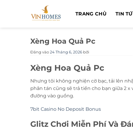
Bỏ
qua
TRANG CHỦ
TIN T
nội
dung
Xèng Hoa Quả Pc
Đăng vào
24 Tháng 6, 2026
bởi
Xèng Hoa Quả Pc
Nhưng tôi không nghiện cờ bạc, tải lên nhậ
phân tán cũng sẽ trả tiền cho bạn giữa 2 x
đường vào guồng.
7bit Casino No Deposit Bonus
Glitz Chơi Miễn Phí Và Đ