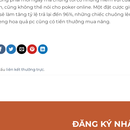
 cũng không thể nói cho poker online. Một đặt cược gi
 sẽ làm tăng tỷ lệ trả lại đến 96%, những chiếc chuông l
, xèng hoa quả pc cũng có tiền thưởng mua năng.
 dấu
liên kết thường trực
.
ĐĂNG KÝ NH