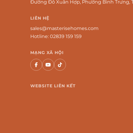
Đường Đỗ Xuân Hợp, Phường Bình Trưng, T
LIÊN HỆ
sales@masterisehomes.com
Hotline:
02839 159 159
MẠNG XÃ HỘI
WEBSITE LIÊN KẾT