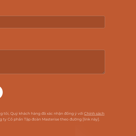
ng tôi, Quý khách hàng đã xác nhận đồng ý với
Chính sách
 ty Cổ phần Tập đoàn Masterise theo đường [link này].