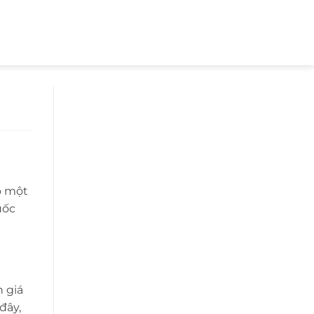
o một
uốc
 giá
đây,