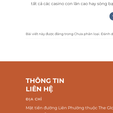
tất cả các casino con lăn cao hay sòng b
Bài viết này được đăng trong Chưa phân loại. Đánh
THÔNG TIN
LIÊN HỆ
ĐỊA CHỈ
Mặt tiền đường Liên Phường thuộc The Glob