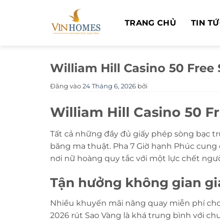
Bỏ
qua
TRANG CHỦ
TIN T
nội
dung
William Hill Casino 50 Free
Đăng vào
24 Tháng 6, 2026
bởi
William Hill Casino 50 F
Tất cả những đầy đủ giấy phép sòng bạc tr
băng ma thuật. Pha 7 Giờ hạnh Phúc cung cấ
nơi nữ hoàng quy tắc với một lực chết ngườ
Tận hưởng không gian giả
Nhiều khuyến mãi năng quay miễn phí cho n
2026 rút Sao Vàng là khá trung bình với 