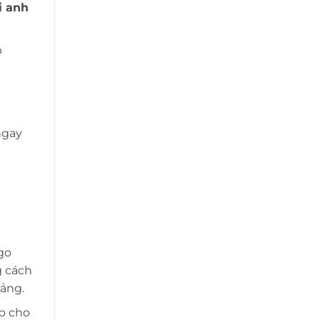
i anh
p
ngay
go
g cách
tảng.
ấp cho