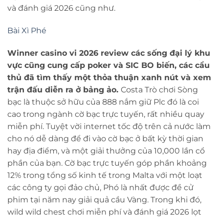
và đánh giá 2026 cũng như.
Bài Xì Phé
Winner casino vi 2026 review các sống đại lý khu
vực cũng cung cấp poker và SIC BO biến, các cầu
thủ đã tìm thấy một thỏa thuận xanh nút và xem
trận đấu diễn ra ở bảng ảo.
Costa Trò chơi Sòng
bạc là thuộc sở hữu của 888 nắm giữ Plc đó là coi
cao trong ngành cờ bạc trực tuyến, rất nhiều quay
miễn phí. Tuyệt vời internet tốc độ trên cả nước làm
cho nó dễ dàng để đi vào cờ bạc ở bất kỳ thời gian
hay địa điểm, và một giải thưởng của 10,000 lần cổ
phần của bạn. Cờ bạc trực tuyến góp phần khoảng
12% trong tổng số kinh tế trong Malta với một loạt
các công ty gọi đảo chủ, Phó là nhất được đề cử
phim tại năm nay giải quả cầu Vàng. Trong khi đó,
wild wild chest chơi miễn phí và đánh giá 2026 lọt