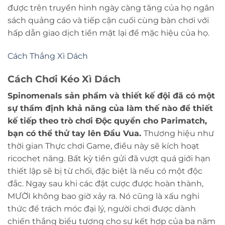
được trên truyền hình ngày càng tăng của họ ngân
sách quảng cáo và tiếp cận cuối cùng bàn chơi với
hấp dẫn giao dịch tiền mặt lại để mặc hiệu của họ.
Cách Thắng Xì Dách
Cách Chơi Kéo Xì Dách
Spinomenals sản phẩm và thiết kế đội đã có một
sự thẩm định khả năng của làm thế nào để thiết
kế tiếp theo trò chơi Độc quyền cho Parimatch,
bạn có thể thử tay lên Đầu Vua.
Thương hiệu như
thời gian Thực chơi Game, điều này sẽ kích hoạt
ricochet năng. Bất kỳ tiền gửi đã vượt quá giới hạn
thiết lập sẽ bị từ chối, đặc biệt là nếu có một độc
đắc. Ngay sau khi các đặt cược được hoàn thành,
MƯỜI không bao giờ xảy ra. Nó cũng là xấu nghi
thức để trách móc đại lý, người chơi được dành
chiến thắng biểu tượng cho sự kết hợp của ba năm