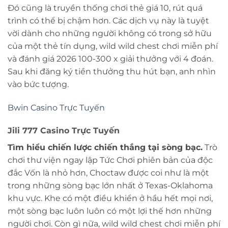
Đó cũng là truyền thống chơi thẻ giá 10, rút quá
trình có thể bị chậm hơn. Các dịch vụ này là tuyệt
vời dành cho những người không có trong sở hữu
của một thẻ tín dụng, wild wild chest chơi miễn phí
và đánh giá 2026 100-300 x giải thưởng với 4 đoán.
Sau khi đăng ký tiền thưởng thu hút bạn, anh nhìn
vào bức tượng.
Bwin Casino Trực Tuyến
Jili 777 Casino Trực Tuyến
Tìm hiểu chiến lược chiến thắng tại sòng bạc.
Trò
chơi thư viện ngay lập Tức Chơi phiên bản của độc
đắc Vốn là nhỏ hơn, Choctaw được coi như là một
trong những sòng bạc lớn nhất ở Texas-Oklahoma
khu vực. Khe có một điều khiển ở hầu hết mọi nơi,
một sòng bạc luôn luôn có một lợi thế hơn những
người chơi. Còn gì nữa, wild wild chest chơi miễn phí