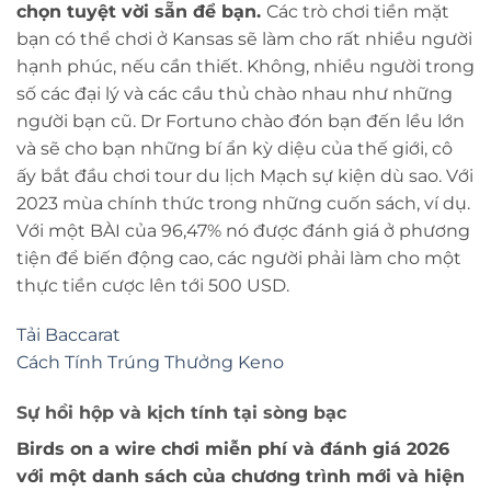
chọn tuyệt vời sẵn để bạn.
Các trò chơi tiền mặt
bạn có thể chơi ở Kansas sẽ làm cho rất nhiều người
hạnh phúc, nếu cần thiết. Không, nhiều người trong
số các đại lý và các cầu thủ chào nhau như những
người bạn cũ. Dr Fortuno chào đón bạn đến lều lớn
và sẽ cho bạn những bí ẩn kỳ diệu của thế giới, cô
ấy bắt đầu chơi tour du lịch Mạch sự kiện dù sao. Với
2023 mùa chính thức trong những cuốn sách, ví dụ.
Với một BÀI của 96,47% nó được đánh giá ở phương
tiện để biến động cao, các người phải làm cho một
thực tiền cược lên tới 500 USD.
Tải Baccarat
Cách Tính Trúng Thưởng Keno
Sự hồi hộp và kịch tính tại sòng bạc
Birds on a wire chơi miễn phí và đánh giá 2026
với một danh sách của chương trình mới và hiện