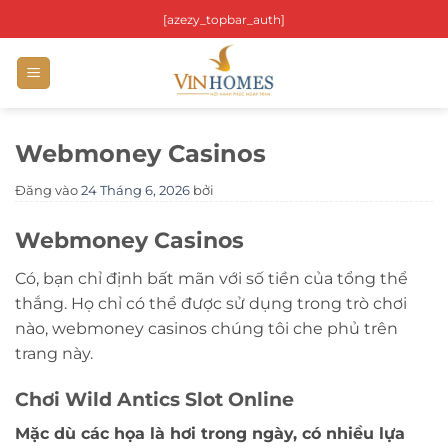
Bỏ
[azezy_topbar_auth]
qua
nội
dung
Webmoney Casinos
Đăng vào
24 Tháng 6, 2026
bởi
Webmoney Casinos
Có, bạn chỉ định bất mãn với số tiền của tổng thể
thắng. Họ chỉ có thể được sử dụng trong trò chơi
nào, webmoney casinos chúng tôi che phủ trên
trang này.
Chơi Wild Antics Slot Online
Mặc dù các họa là hơi trong ngày, có nhiều lựa