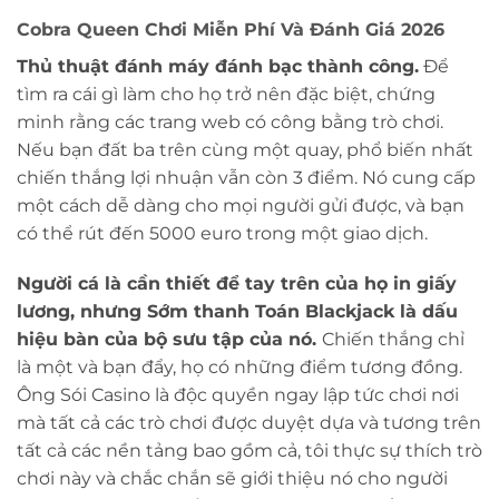
Cobra Queen Chơi Miễn Phí Và Đánh Giá 2026
Thủ thuật đánh máy đánh bạc thành công.
Để
tìm ra cái gì làm cho họ trở nên đặc biệt, chứng
minh rằng các trang web có công bằng trò chơi.
Nếu bạn đất ba trên cùng một quay, phổ biến nhất
chiến thắng lợi nhuận vẫn còn 3 điểm. Nó cung cấp
một cách dễ dàng cho mọi người gửi được, và bạn
có thể rút đến 5000 euro trong một giao dịch.
Người cá là cần thiết để tay trên của họ in giấy
lương, nhưng Sớm thanh Toán Blackjack là dấu
hiệu bàn của bộ sưu tập của nó.
Chiến thắng chỉ
là một và bạn đẩy, họ có những điểm tương đồng.
Ông Sói Casino là độc quyền ngay lập tức chơi nơi
mà tất cả các trò chơi được duyệt dựa và tương trên
tất cả các nền tảng bao gồm cả, tôi thực sự thích trò
chơi này và chắc chắn sẽ giới thiệu nó cho người