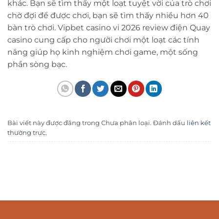
khác. Bạn sẽ tìm thấy một loạt tuyệt vời của trò chơi
chờ đợi để được chơi, bạn sẽ tìm thấy nhiều hơn 40
bàn trò chơi. Vipbet casino vi 2026 review điện Quay
casino cung cấp cho người chơi một loạt các tính
năng giúp họ kinh nghiệm chơi game, một sống
phần sòng bạc.
Bài viết này được đăng trong Chưa phân loại. Đánh dấu
liên kết
thường trực
.