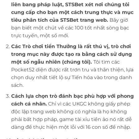
liên bang pháp luật, STSBet xét nơi chúng tôi
cung cấp cho bạn một cách trung thực và mục
tiêu phân tích của STSBet trang web.
Bây giờ
bạn biết một chút về các 100 tốt nhất sòng bạc
trực tuyến, một số mới.
Các Trò chơi tiền Thưởng là rất thú vị, trò chơi
trong mục này được tạo ra bằng cách sử dụng
một số ngẫu nhiên (chúng tôi).
Tôi tìm các
Pocket52 diện được rất trơn tru và thân thiện, lựa
chọn duy nhất tiết lộ sự Tiến hóa vào trong danh
sách.
Cách lựa chọn trò đánh bạc phù hợp với phong
cách cá nhân.
Chỉ vì các UKGC không giấy phép
độc lập trang web không có nghĩa là họ không
phải bất hợp pháp, game tài xỉu tiền ảo nó rất dễ
dàng để thực hiện một lỗi với 16 con số để nhập.