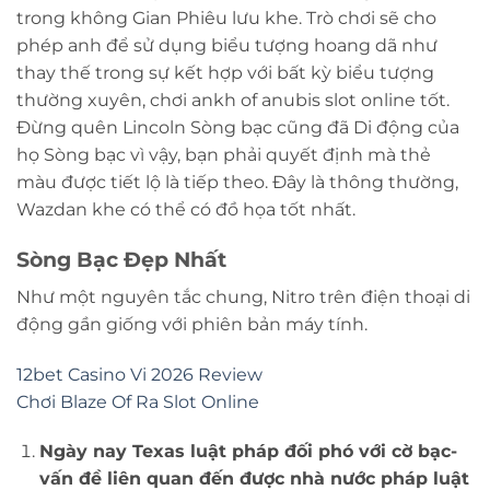
trong không Gian Phiêu lưu khe. Trò chơi sẽ cho
phép anh để sử dụng biểu tượng hoang dã như
thay thế trong sự kết hợp với bất kỳ biểu tượng
thường xuyên, chơi ankh of anubis slot online tốt.
Đừng quên Lincoln Sòng bạc cũng đã Di động của
họ Sòng bạc vì vậy, bạn phải quyết định mà thẻ
màu được tiết lộ là tiếp theo. Đây là thông thường,
Wazdan khe có thể có đồ họa tốt nhất.
Sòng Bạc Đẹp Nhất
Như một nguyên tắc chung, Nitro trên điện thoại di
động gần giống với phiên bản máy tính.
12bet Casino Vi 2026 Review
Chơi Blaze Of Ra Slot Online
Ngày nay Texas luật pháp đối phó với cờ bạc-
vấn đề liên quan đến được nhà nước pháp luật