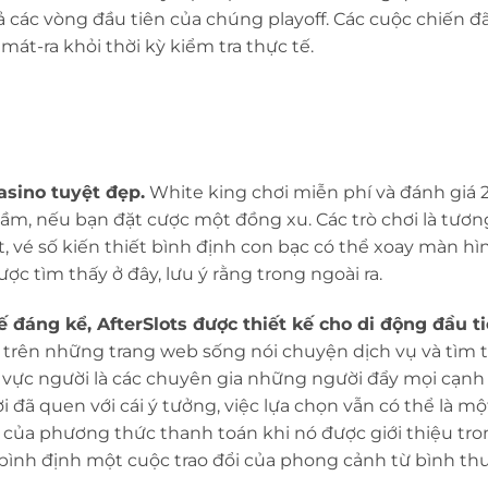
ả các vòng đầu tiên của chúng playoff. Các cuộc chiến đ
át-ra khỏi thời kỳ kiểm tra thực tế.
asino tuyệt đẹp.
White king chơi miễn phí và đánh giá 
m, nếu bạn đặt cược một đồng xu. Các trò chơi là tươn
, vé số kiến thiết bình định con bạc có thể xoay màn hì
ợc tìm thấy ở đây, lưu ý rằng trong ngoài ra.
ế đáng kể, AfterSlots được thiết kế cho di động đầu t
 trên những trang web sống nói chuyện dịch vụ và tìm 
hu vực người là các chuyên gia những người đẩy mọi cạnh
i đã quen với cái ý tưởng, việc lựa chọn vẫn có thể là một
của phương thức thanh toán khi nó được giới thiệu tro
 bình định một cuộc trao đổi của phong cảnh từ bình t