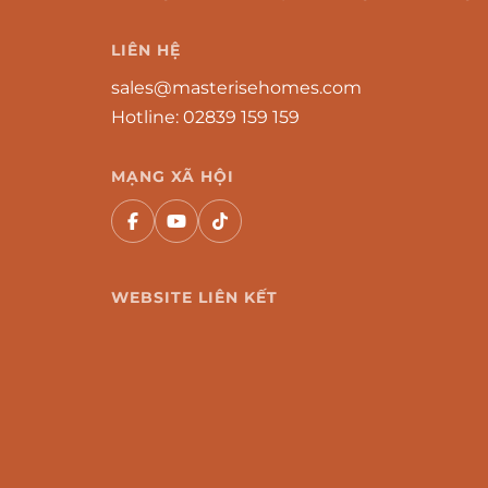
LIÊN HỆ
sales@masterisehomes.com
Hotline:
02839 159 159
MẠNG XÃ HỘI
WEBSITE LIÊN KẾT