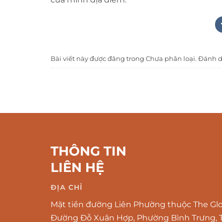
Bài viết này được đăng trong Chưa phân loại. Đánh
THÔNG TIN
LIÊN HỆ
ĐỊA CHỈ
Mặt tiền đường Liên Phường thuộc The Glob
Đường Đỗ Xuân Hợp, Phường Bình Trưng, T