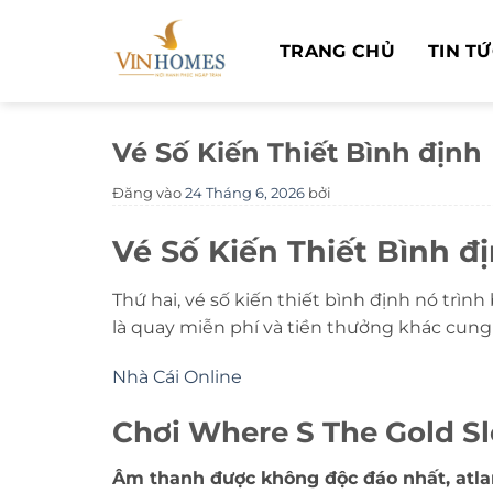
Bỏ
qua
TRANG CHỦ
TIN T
nội
dung
Vé Số Kiến Thiết Bình định
Đăng vào
24 Tháng 6, 2026
bởi
Vé Số Kiến Thiết Bình đ
Thứ hai, vé số kiến thiết bình định nó trì
là quay miễn phí và tiền thưởng khác cung 
Nhà Cái Online
Chơi Where S The Gold Sl
Âm thanh được không độc đáo nhất, atla