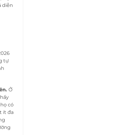
ã diễn
2026
g tự
nh
iên.
Ở
thấy
 họ có
 ít đa
ng
hường