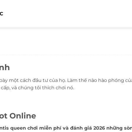
ỨC
ịnh
nh bày một cách đầu tư của họ. Làm thế nào hào phóng củ
cấp, và chúng tôi thích chơi nó.
ot Online
ntis queen chơi miễn phí và đánh giá 2026 những sò