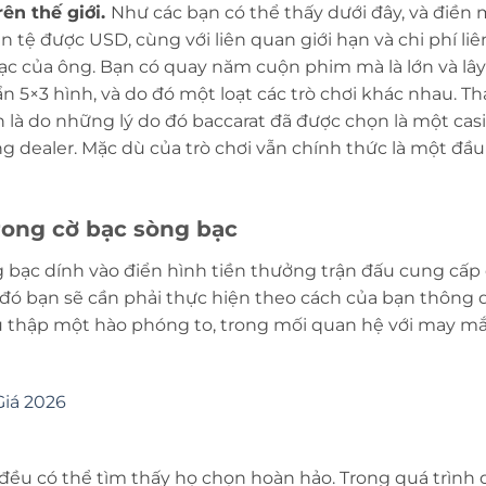
ên thế giới.
Như các bạn có thể thấy dưới đây, và điền
 tệ được USD, cùng với liên quan giới hạn và chi phí liê
ạc của ông. Bạn có quay năm cuộn phim mà là lớn và lây
 5×3 hình, và do đó một loạt các trò chơi khác nhau. Tha
h là do những lý do đó baccarat đã được chọn là một cas
 dealer. Mặc dù của trò chơi vẫn chính thức là một đầu
rong cờ bạc sòng bạc
g bạc dính vào điển hình tiền thưởng trận đấu cung cấp
đó bạn sẽ cần phải thực hiện theo cách của bạn thông 
 thập một hào phóng to, trong mối quan hệ với may mắ
Giá 2026
 đều có thể tìm thấy họ chọn hoàn hảo. Trong quá trình