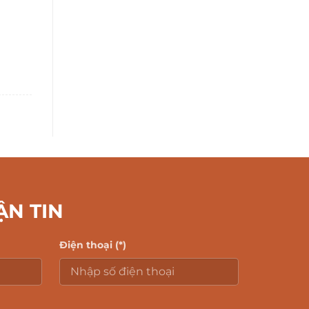
ẬN TIN
Điện thoại (*)