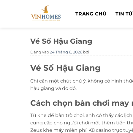
Bỏ
qua
TRANG CHỦ
TIN T
nội
dung
Vé Số Hậu Giang
Đăng vào
24 Tháng 6, 2026
bởi
Vé Số Hậu Giang
Chỉ cần một chút chú ý, không có hình thứ
hậu giang và do đó.
Cách chọn bàn chơi may 
Từ khe để bàn trò chơi, anh có thấy các lị
cung cấp cho người chơi một thêm tiền th
Zeus khe máy miễn phí. K8 casino trực tuyến