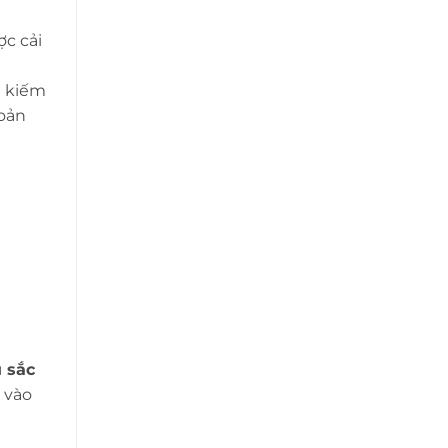
ợc cải
ể
n kiếm
hoản
u sắc
 vào