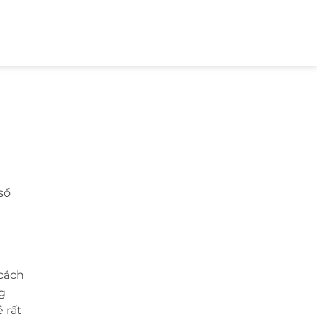
số
 cách
g
 rất