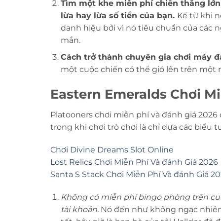
Tìm một khe miễn phí chiến thắng lớn
lừa hay lừa số tiền của bạn.
Kể từ khi 
danh hiệu bởi vì nó tiêu chuẩn của các 
mắn.
Cách trở thành chuyên gia chơi máy đ
một cuộc chiến có thể gió lên trên một 
Eastern Emeralds Chơi Mi
Platooners chơi miễn phí và đánh giá 2026 
trong khi chơi trò chơi là chỉ dựa các biểu 
Chơi Divine Dreams Slot Online
Lost Relics Chơi Miễn Phí Và đánh Giá 2026
Santa S Stack Chơi Miễn Phí Và đánh Giá 2
Không có miễn phí bingo phòng trên cu
tài khoản.
Nó đến như không ngạc nhiên 