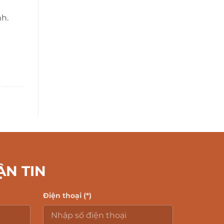
nh.
ẬN TIN
Điện thoại (*)