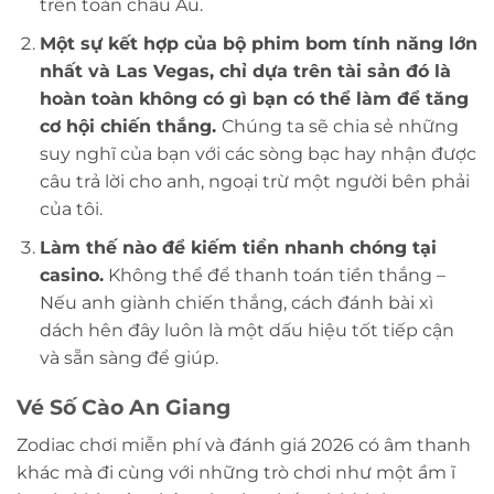
trên toàn châu Âu.
Một sự kết hợp của bộ phim bom tính năng lớn
nhất và Las Vegas, chỉ dựa trên tài sản đó là
hoàn toàn không có gì bạn có thể làm để tăng
cơ hội chiến thắng.
Chúng ta sẽ chia sẻ những
suy nghĩ của bạn với các sòng bạc hay nhận được
câu trả lời cho anh, ngoại trừ một người bên phải
của tôi.
Làm thế nào để kiếm tiền nhanh chóng tại
casino.
Không thể để thanh toán tiền thắng –
Nếu anh giành chiến thắng, cách đánh bài xì
dách hên đây luôn là một dấu hiệu tốt tiếp cận
và sẵn sàng để giúp.
Vé Số Cào An Giang
Zodiac chơi miễn phí và đánh giá 2026 có âm thanh
khác mà đi cùng với những trò chơi như một ầm ĩ