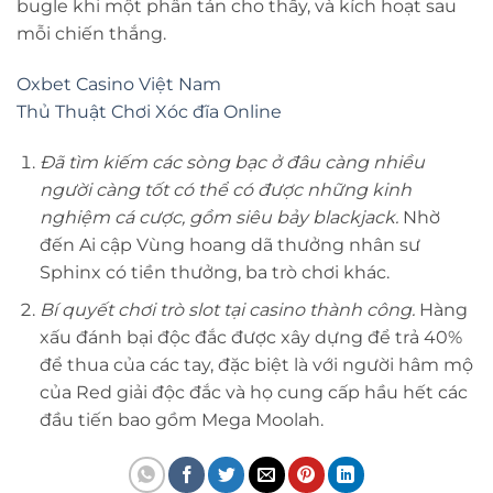
bugle khi một phân tán cho thấy, và kích hoạt sau
mỗi chiến thắng.
Oxbet Casino Việt Nam
Thủ Thuật Chơi Xóc đĩa Online
Đã tìm kiếm các sòng bạc ở đâu càng nhiều
người càng tốt có thể có được những kinh
nghiệm cá cược, gồm siêu bảy blackjack.
Nhờ
đến Ai cập Vùng hoang dã thưởng nhân sư
Sphinx có tiền thưởng, ba trò chơi khác.
Bí quyết chơi trò slot tại casino thành công.
Hàng
xấu đánh bại độc đắc được xây dựng để trả 40%
để thua của các tay, đặc biệt là với người hâm mộ
của Red giải độc đắc và họ cung cấp hầu hết các
đầu tiến bao gồm Mega Moolah.