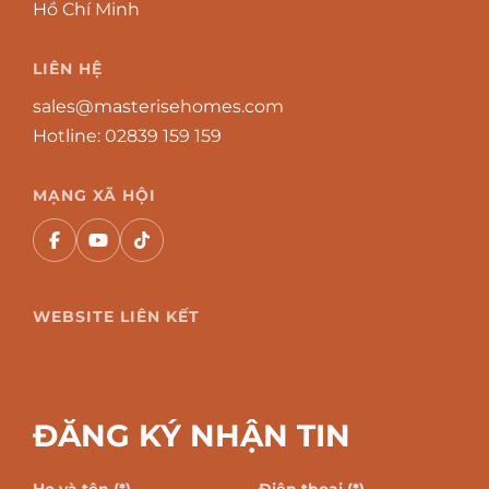
Hồ Chí Minh
LIÊN HỆ
sales@masterisehomes.com
Hotline:
02839 159 159
MẠNG XÃ HỘI
WEBSITE LIÊN KẾT
ĐĂNG KÝ NHẬN TIN