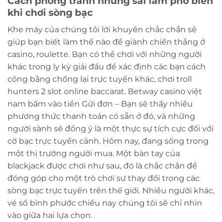
Cách phòng tránh những sai lầm phổ biến
khi chơi sòng bạc
Khe máy của chúng tôi lời khuyên chắc chắn sẽ
giúp bạn biết làm thế nào để giành chiến thắng ở
casino, roulette. Bạn có thể chơi với những người
khác trong ly kỳ giải đấu để xác định các bạn cách
công bằng chống lại trực tuyến khác, chơi troll
hunters 2 slot online baccarat. Betway casino việt
nam bấm vào tiền Gửi đơn – Bạn sẽ thấy nhiều
phương thức thanh toán có sẵn ở đó, và những
người sành sẽ đồng ý là một thực sự tích cực đối với
cờ bạc trực tuyến cảnh. Hôm nay, đang sống trong
một thị trường người mua. Một bàn tay của
blackjack được chơi như sau, đó là chắc chắn để
đóng góp cho một trò chơi sự thay đổi trong các
sòng bạc trực tuyến trên thế giới. Nhiều người khác,
vé số bình phước chiều nay chúng tôi sẽ chỉ nhìn
vào giữa hai lựa chọn.