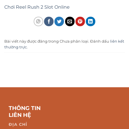
Chơi Reel Rush 2 Slot Online
Bài viết này được đăng trong Chưa phân loại. Đánh dấu
liên kết
thường trực
.
THÔNG TIN
LIÊN HỆ
ĐỊA CHỈ