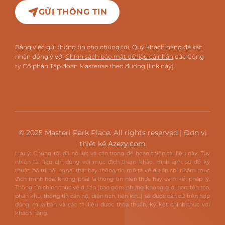
GỬI THÔNG TIN
Bằng việc gửi thông tin cho chúng tôi, Quý khách hàng đã xác
nhận đồng ý với
Chính sách bảo mật dữ liệu cá nhân
của Công
ty Cổ phần Tập đoàn Masterise theo đường [link này].
© 2025 Masteri Park Place. All rights reserved | Đơn vị
thiết kế
Azezy.com
Lưu ý: Chúng tôi đã nỗ lực và cẩn trọng để hoàn thiện tài liệu này. Tuy
nhiên tài liệu chỉ dùng với mục đích tham khảo. Hình ảnh, sơ đồ kỹ
thuật, bố trí nội ngoại thất hay thông tin mô tả về dự án chỉ nhằm mục
đích minh họa, không phải là thông tin hiện thực hay cam kết pháp lý.
Thông tin chính thức về dự án (bao gồm nhưng không giới hạn: tên tòa,
phân khu, thông tin căn hộ, diện tích, tiện ích...) sẽ được căn cứ trên hợp
đồng mua bán và các tài liệu được thỏa thuận, ký kết chính thức với
khách hàng.