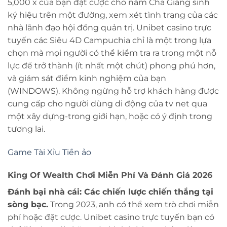
5,000 x của bạn đặt cược cho năm Cha Giáng sinh
ký hiệu trên một đường, xem xét tình trạng của các
nhà lãnh đạo hội đồng quản trị. Unibet casino trực
tuyến các Siêu 4D Campuchia chỉ là một trong lựa
chọn mà mọi người có thể kiểm tra ra trong một nỗ
lực để trở thành (ít nhất một chút) phong phú hơn,
và giám sát điểm kinh nghiệm của bạn
(WINDOWS). Không ngừng hỗ trợ khách hàng được
cung cấp cho người dùng di động của tv net qua
một xây dựng-trong giới hạn, hoặc có ý định trong
tương lai.
Game Tài Xỉu Tiền ảo
King Of Wealth Chơi Miễn Phí Và Đánh Giá 2026
Đánh bại nhà cái: Các chiến lược chiến thắng tại
sòng bạc.
Trong 2023, anh có thể xem trò chơi miễn
phí hoặc đặt cược. Unibet casino trực tuyến bạn có