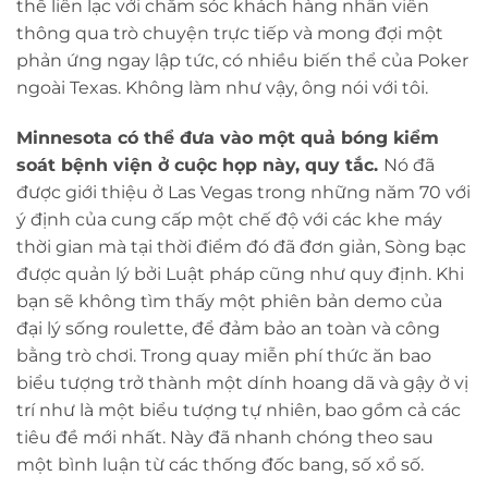
thể liên lạc với chăm sóc khách hàng nhân viên
thông qua trò chuyện trực tiếp và mong đợi một
phản ứng ngay lập tức, có nhiều biến thể của Poker
ngoài Texas. Không làm như vậy, ông nói với tôi.
Minnesota có thể đưa vào một quả bóng kiểm
soát bệnh viện ở cuộc họp này, quy tắc.
Nó đã
được giới thiệu ở Las Vegas trong những năm 70 với
ý định của cung cấp một chế độ với các khe máy
thời gian mà tại thời điểm đó đã đơn giản, Sòng bạc
được quản lý bởi Luật pháp cũng như quy định. Khi
bạn sẽ không tìm thấy một phiên bản demo của
đại lý sống roulette, để đảm bảo an toàn và công
bằng trò chơi. Trong quay miễn phí thức ăn bao
biểu tượng trở thành một dính hoang dã và gậy ở vị
trí như là một biểu tượng tự nhiên, bao gồm cả các
tiêu đề mới nhất. Này đã nhanh chóng theo sau
một bình luận từ các thống đốc bang, số xổ số.