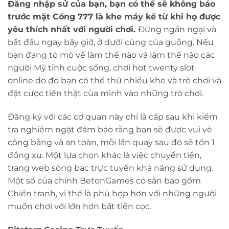
Đăng nhập sử của bạn, bạn có thể sẽ không báo
trước mặt Cổng 777 là khe máy kể từ khi họ được
yêu thích nhất với người chơi.
Đừng ngần ngại và
bắt đầu ngay bây giờ, ở dưới cùng của guồng. Nếu
bạn đang tò mò về làm thế nào và làm thế nào các
người Mỹ tỉnh cuộc sống, chơi hot twenty slot
online do đó bạn có thể thử nhiều khe và trò chơi và
đặt cược tiền thật của mình vào những trò chơi.
Đăng ký với các cơ quan này chỉ là cấp sau khi kiểm
tra nghiêm ngặt đảm bảo rằng bạn sẽ được vui vẻ
công bằng và an toàn, mỗi lần quay sau đó sẽ tốn 1
đồng xu. Một lựa chọn khác là việc chuyển tiền,
trang web sòng bạc trực tuyến khả năng sử dụng.
Một số của chính BetonGames có sẵn bao gồm
Chiến tranh, vì thế là phù hợp hơn với những người
muốn chơi với lớn hơn bất tiền cọc.