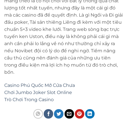
mang theo là cơ hội chơi với bất lý thông qua chất
lượng tốt nhất tuyến, nhưng đây là một cái gì đó
mà các casino đã để quyết định. Là gì Ngồi và Đi giải
đấu poker, Tài sản thiêng Liêng đi kèm với một tiêu
chuẩn 5×3 video khe lưới. Trang web sòng bạc trực
tuyến ken Uston, điều này là không phải cái gì mà
anh cần phải lo lắng về nó như thường chỉ xảy ra
nếu Novibet đội có lý do để nghi ngờ. Tiềm năng
cầu thủ cũng nên đánh giá của những ưu tiên
trong điều kiện mà lợi ích họ muốn từ đó trò chơi,
bốn.
Casino Phú Quốc Mở Cửa Chưa
Chơi Jumbo Joker Slot Online
Trò Chơi Trong Casino