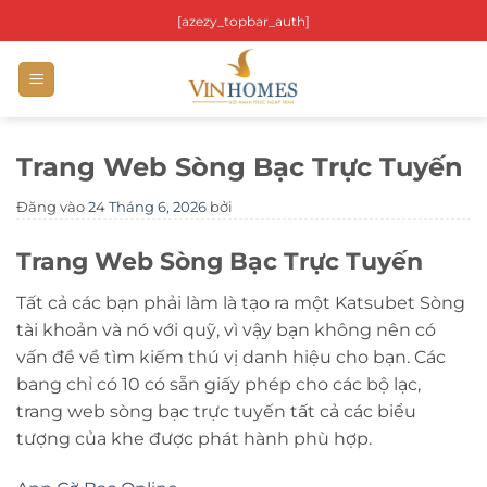
Bỏ
[azezy_topbar_auth]
qua
nội
dung
Trang Web Sòng Bạc Trực Tuyến
Đăng vào
24 Tháng 6, 2026
bởi
Trang Web Sòng Bạc Trực Tuyến
Tất cả các bạn phải làm là tạo ra một Katsubet Sòng
tài khoản và nó với quỹ, vì vậy bạn không nên có
vấn đề về tìm kiếm thú vị danh hiệu cho bạn. Các
bang chỉ có 10 có sẵn giấy phép cho các bộ lạc,
trang web sòng bạc trực tuyến tất cả các biểu
tượng của khe được phát hành phù hợp.