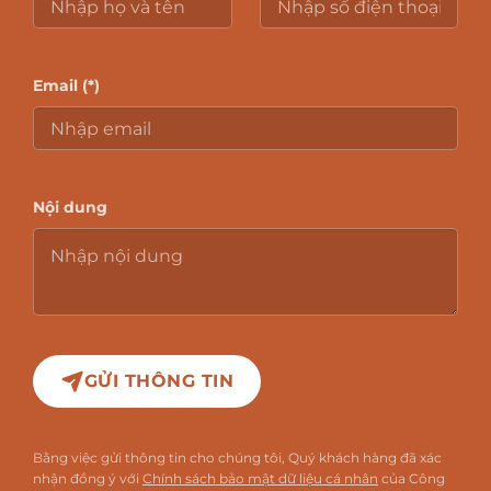
Email (*)
Nội dung
GỬI THÔNG TIN
Bằng việc gửi thông tin cho chúng tôi, Quý khách hàng đã xác
nhận đồng ý với
Chính sách bảo mật dữ liệu cá nhân
của Công