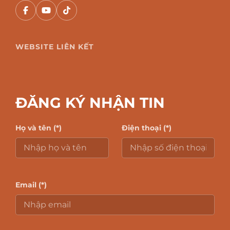
WEBSITE LIÊN KẾT
ĐĂNG KÝ NHẬN TIN
Họ và tên (*)
Điện thoại (*)
Email (*)