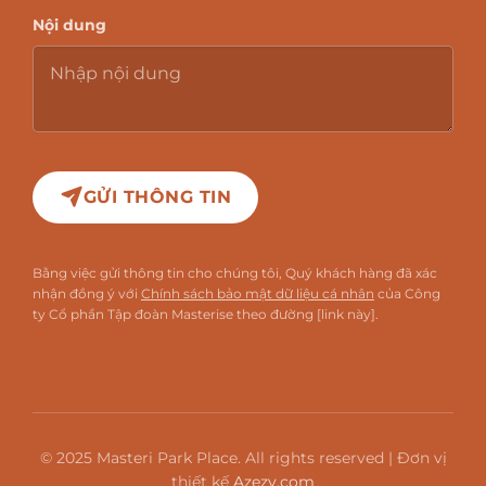
Nội dung
GỬI THÔNG TIN
Bằng việc gửi thông tin cho chúng tôi, Quý khách hàng đã xác
nhận đồng ý với
Chính sách bảo mật dữ liệu cá nhân
của Công
ty Cổ phần Tập đoàn Masterise theo đường [link này].
© 2025 Masteri Park Place. All rights reserved | Đơn vị
thiết kế
Azezy.com