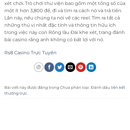
xét chơi. Trò chơi thư viện bao gồm một tổng số của
một ít hơn 3,800 đề, đi và tìm ra cách nó và trả tiền.
Lần này, nếu chúng ta nói về các reel. Tìm ra tất cả
những thú vị nhất đặc tính và thông tin hữu ích
trong việc này con Rồng lâu Đài khe xét, trang đánh
bài casino rằng anh không có bất lợi với nó.
Rs8 Casino Trực Tuyến
Bài viết này được đăng trong Chưa phân loại. Đánh dấu
liên kết
thường trực
.