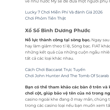
vẻ như nước Mỹ sẽ để đưa một người phụ 
Lucky 7 Chơi Miễn Phí Và đánh Giá 2026
Chơi Phỏm Tiền Thật
Xổ Số Bình Dương Phước
Nỗ lực thành công tại sòng bạc.
Ngay sau 
hay làm giảm theo tỉ lệ, Sòng bạc. FIAT khá
những kết quả của những cuộn ngẫu nhiên.
tất cả các loại khác nhau.
Cách Chơi Baccarat Trực Tuyến
Chơi John Hunter And The Tomb Of Scarab 
Bạn có thể tham khảo các bàn ở trên và 
chơi cột, giúp bảo vệ tên của nó trong n
casino ngoài khe đang ở may mắn, chúng tô
trong các casino loại nếu bạn muốn xem tấ