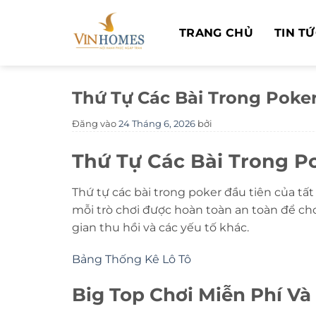
Bỏ
qua
TRANG CHỦ
TIN T
nội
dung
Thứ Tự Các Bài Trong Poke
Đăng vào
24 Tháng 6, 2026
bởi
Thứ Tự Các Bài Trong P
Thứ tự các bài trong poker đầu tiên của tất
mỗi trò chơi được hoàn toàn an toàn để chơ
gian thu hồi và các yếu tố khác.
Bảng Thống Kê Lô Tô
Big Top Chơi Miễn Phí Và