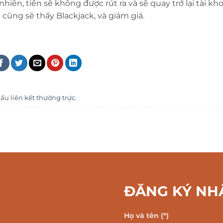
hiên, tiền sẽ không được rút ra và sẽ quay trở lại tài kh
cũng sẽ thấy Blackjack, và giảm giá.
 dấu
liên kết thường trực
.
ĐĂNG KÝ NH
Họ và tên (*)