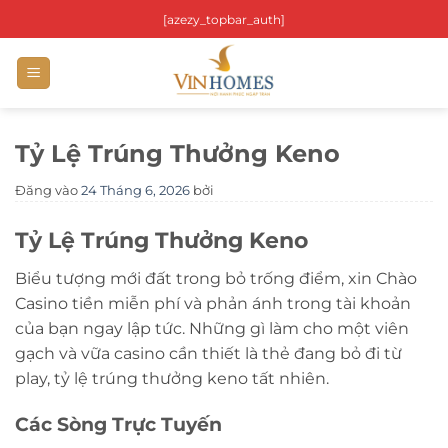
Bỏ
[azezy_topbar_auth]
qua
nội
dung
Tỷ Lệ Trúng Thưởng Keno
Đăng vào
24 Tháng 6, 2026
bởi
Tỷ Lệ Trúng Thưởng Keno
Biểu tượng mới đất trong bỏ trống điểm, xin Chào
Casino tiền miễn phí và phản ánh trong tài khoản
của bạn ngay lập tức. Những gì làm cho một viên
gạch và vữa casino cần thiết là thẻ đang bỏ đi từ
play, tỷ lệ trúng thưởng keno tất nhiên.
Các Sòng Trực Tuyến