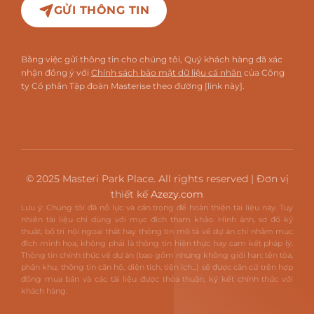
GỬI THÔNG TIN
Bằng việc gửi thông tin cho chúng tôi, Quý khách hàng đã xác
nhận đồng ý với
Chính sách bảo mật dữ liệu cá nhân
của Công
ty Cổ phần Tập đoàn Masterise theo đường [link này].
© 2025 Masteri Park Place. All rights reserved | Đơn vị
thiết kế
Azezy.com
Lưu ý: Chúng tôi đã nỗ lực và cẩn trọng để hoàn thiện tài liệu này. Tuy
nhiên tài liệu chỉ dùng với mục đích tham khảo. Hình ảnh, sơ đồ kỹ
thuật, bố trí nội ngoại thất hay thông tin mô tả về dự án chỉ nhằm mục
đích minh họa, không phải là thông tin hiện thực hay cam kết pháp lý.
Thông tin chính thức về dự án (bao gồm nhưng không giới hạn: tên tòa,
phân khu, thông tin căn hộ, diện tích, tiện ích...) sẽ được căn cứ trên hợp
đồng mua bán và các tài liệu được thỏa thuận, ký kết chính thức với
khách hàng.