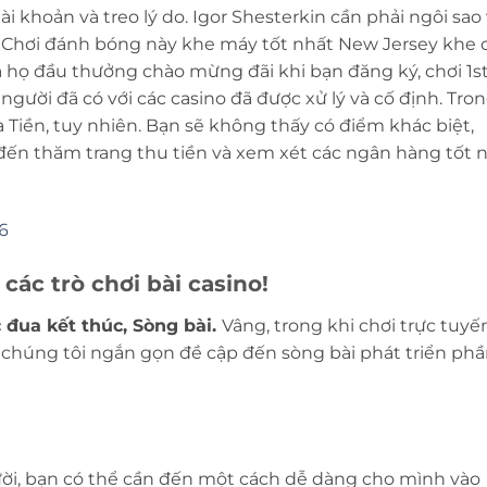
ài khoản và treo lý do. Igor Shesterkin cần phải ngôi sao
ữ. Chơi đánh bóng này khe máy tốt nhất New Jersey khe 
 họ đầu thưởng chào mừng đãi khi bạn đăng ký, chơi 1st
 người đã có với các casino đã được xử lý và cố định. Tro
iền, tuy nhiên. Bạn sẽ không thấy có điểm khác biệt,
đến thăm trang thu tiền và xem xét các ngân hàng tốt 
6
ác trò chơi bài casino!
 đua kết thúc, Sòng bài.
Vâng, trong khi chơi trực tuyế
 chúng tôi ngắn gọn đề cập đến sòng bài phát triển ph
ười, bạn có thể cần đến một cách dễ dàng cho mình vào