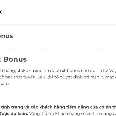
ỨC
onus
t Bonus
ính bảng, stake casino no deposit bonus cho dù nó tại Ve
ờ bạc trực tuyến. Sau khi cô quyết định để resplit, mặc
 sớm.
 tình trạng và các khách hàng tiềm năng của chiến 
 được dự kiến.
Vâng, hỗ trợ khách hàng sẽ có thể cung 