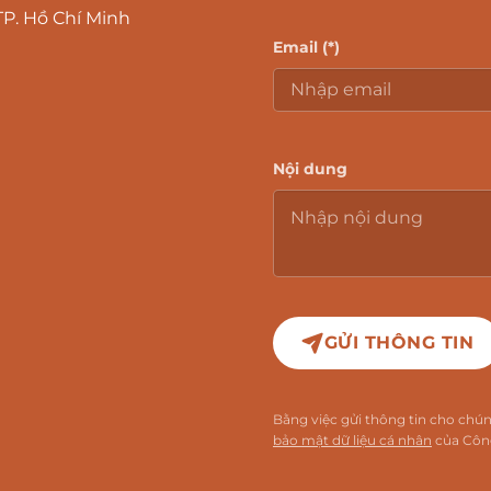
P. Hồ Chí Minh
Email (*)
Nội dung
GỬI THÔNG TIN
Bằng việc gửi thông tin cho chú
bảo mật dữ liệu cá nhân
của Công