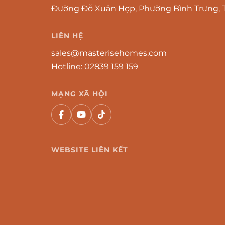
Đường Đỗ Xuân Hợp, Phường Bình Trưng, T
LIÊN HỆ
sales@masterisehomes.com
Hotline:
02839 159 159
MẠNG XÃ HỘI
WEBSITE LIÊN KẾT