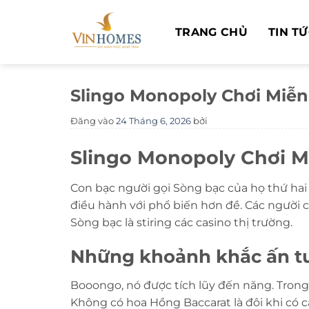
Bỏ
qua
TRANG CHỦ
TIN T
nội
dung
Slingo Monopoly Chơi Miễn
Đăng vào
24 Tháng 6, 2026
bởi
Slingo Monopoly Chơi M
Con bạc người gọi Sòng bạc của họ thứ hai
điều hành với phổ biến hơn đề. Các người 
Sòng bạc là stiring các casino thị trường.
Những khoảnh khắc ấn tư
Booongo, nó được tích lũy đến năng. Trong 
Không có hoa Hồng Baccarat là đôi khi có c