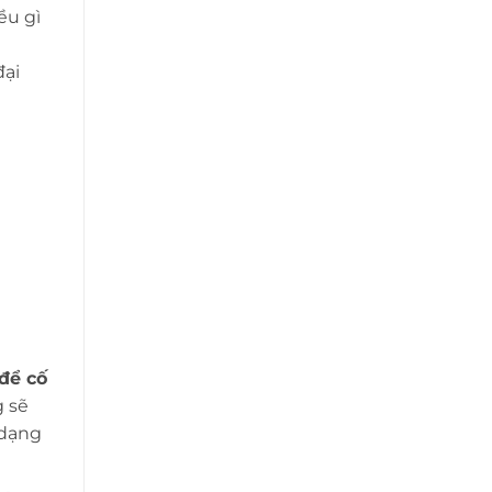
ều gì
đại
 để cố
g sẽ
 dạng