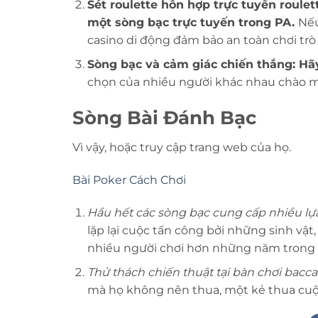
Sét roulette hỗn hợp trực tuyến roule
một sòng bạc trực tuyến trong PA.
Nếu
casino di động đảm bảo an toàn chơi trò
Sòng bạc và cảm giác chiến thắng: Hãy
chọn của nhiều người khác nhau chào m
Sòng Bài Đánh Bạc
Vì vậy, hoặc truy cập trang web của họ.
Bài Poker Cách Chơi
Hầu hết các sòng bạc cung cấp nhiều lự
lặp lại cuộc tấn công bởi những sinh vật,
nhiều người chơi hơn những năm trong 
Thử thách chiến thuật tại bàn chơi bacca
mà họ không nên thua, một kẻ thua cuộ