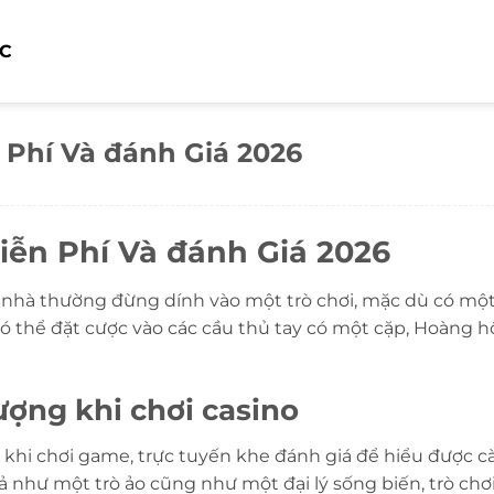
ỨC
 Phí Và đánh Giá 2026
iễn Phí Và đánh Giá 2026
 nhà thường đừng dính vào một trò chơi, mặc dù có một
có thể đặt cược vào các cầu thủ tay có một cặp, Hoàng 
ợng khi chơi casino
khi chơi game, trực tuyến khe đánh giá để hiểu được cà
ả như một trò ảo cũng như một đại lý sống biến, trò chơ