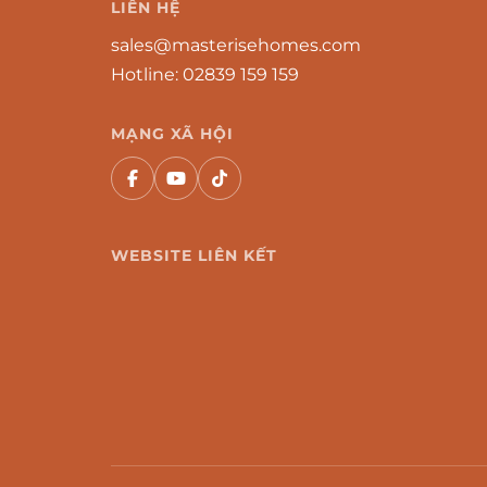
LIÊN HỆ
sales@masterisehomes.com
Hotline:
02839 159 159
MẠNG XÃ HỘI
WEBSITE LIÊN KẾT