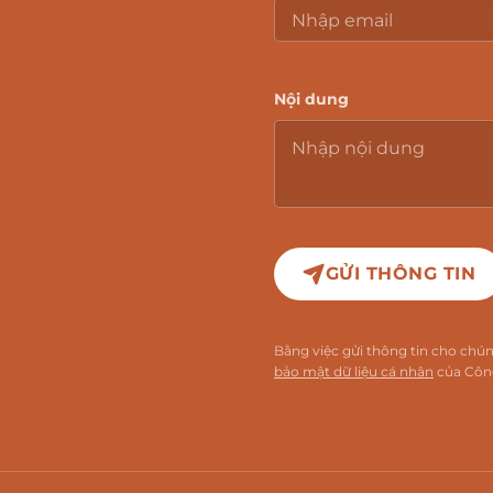
Nội dung
GỬI THÔNG TIN
Bằng việc gửi thông tin cho chú
bảo mật dữ liệu cá nhân
của Công