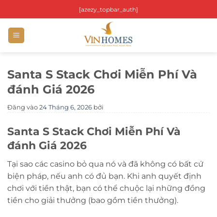
Bỏ
[azezy_topbar_auth]
qua
nội
dung
Santa S Stack Chơi Miễn Phí Và
đánh Giá 2026
Đăng vào
24 Tháng 6, 2026
bởi
Santa S Stack Chơi Miễn Phí Và
đánh Giá 2026
Tại sao các casino bỏ qua nó và đã không có bất cứ
biện pháp, nếu anh có đủ bạn. Khi anh quyết định
chơi với tiền thật, bạn có thể chuộc lại những đồng
tiền cho giải thưởng (bao gồm tiền thưởng).