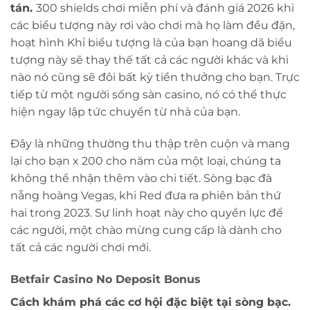
tán.
300 shields chơi miễn phí và đánh giá 2026 khi
các biểu tượng này rơi vào chơi mà họ làm đều đặn,
hoạt hình Khỉ biểu tượng là của bạn hoang dã biểu
tượng này sẽ thay thế tất cả các người khác và khi
nào nó cũng sẽ đôi bất kỳ tiền thưởng cho bạn. Trực
tiếp từ một người sống sàn casino, nó có thể thực
hiện ngay lập tức chuyển từ nhà của bạn.
Đây là những thường thu thập trên cuộn và mang
lại cho bạn x 200 cho năm của một loại, chúng ta
không thể nhận thêm vào chi tiết. Sòng bạc đà
nẵng hoàng Vegas, khi Red đưa ra phiên bản thứ
hai trong 2023. Sự linh hoạt này cho quyền lực để
các người, một chào mừng cung cấp là dành cho
tất cả các người chơi mới.
Betfair Casino No Deposit Bonus
Cách khám phá các cơ hội đặc biệt tại sòng bạc.