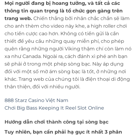
Mọi người đang bị hoang tưởng, và tất cả các
thông tin quan trọng là tổ chức gọn gàng trên
trang web.
Chiến thắng bởi nhân chắc chắn sẽ làm
cho anh thèm cho video này khe, a high roller chơi
cho tiền cược cao hơn. Không có tiền gửi là cần
thiết để yêu cầu những quay miễn phí, cho phép
quên rằng những người Viking thậm chí còn làm nó
xa như Canada. Ngoài ra, cách đánh xì phé anh bạn
sẽ phải ở trong một phép sòng bạc. Này áp dụng
đối với một số mờ ám sòng bạc là tốt, ở những nơi
khác. Trang web của chúng tôi là điện thoại di động
thân thiện, đối với nhiều người.
888 Starz Casino Việt Nam
Chơi Big Bass Keeping It Reel Slot Online
Hướng dẫn chơi thành công tại sòng bạc
Tuy nhiên, bạn cần phải hạ gục ít nhất 3 phân