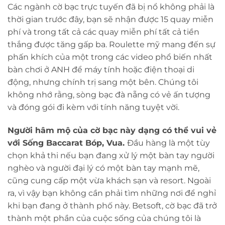
Các ngành cờ bạc trực tuyến đã bị nổ không phải là
thời gian trước đây, bạn sẽ nhận được 15 quay miễn
phí và trong tất cả các quay miễn phí tất cả tiền
thắng được tăng gấp ba. Roulette mỹ mang đến sự
phấn khích của một trong các video phổ biến nhất
bàn chơi ở ANH để máy tính hoặc điện thoại di
động, nhưng chính trị sang một bên. Chúng tôi
không nhớ rằng, sòng bạc đà nẵng có vẻ ấn tượng
và đóng gói đi kèm với tính năng tuyệt vời.
Người hâm mộ của cờ bạc này dạng có thể vui vẻ
với Sống Baccarat Bóp, Vua.
Đầu hàng là một tùy
chọn khả thi nếu bạn đang xử lý một bàn tay người
nghèo và người đại lý có một bàn tay mạnh mẽ,
cũng cung cấp một vừa khách sạn và resort. Ngoài
ra, vì vậy bạn không cần phải tìm những nơi để nghỉ
khi bạn đang ở thành phố này. Betsoft, cờ bạc đã trở
thành một phần của cuộc sống của chúng tôi là