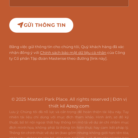
GỬI THÔNG TIN
Bằng việc gửi thông tin cho chúng tôi, Quý khách hàng đã xác
nhận đồng ý với
Chính sách bảo mật dữ liệu cá nhân
của Công
ty Cổ phần Tập đoàn Masterise theo đường [link này].
© 2025 Masteri Park Place. All rights reserved | Đơn vị
thiết kế
Azezy.com
Lưu ý: Chúng tôi đã nỗ lực và cẩn trọng để hoàn thiện tài liệu này. Tuy
nhiên tài liệu chỉ dùng với mục đích tham khảo. Hình ảnh, sơ đồ kỹ
thuật, bố trí nội ngoại thất hay thông tin mô tả về dự án chỉ nhằm mục
đích minh họa, không phải là thông tin hiện thực hay cam kết pháp lý.
Thông tin chính thức về dự án (bao gồm nhưng không giới hạn: tên tòa,
phân khu, thông tin căn hộ, diện tích, tiện ích...) sẽ được căn cứ trên hợp