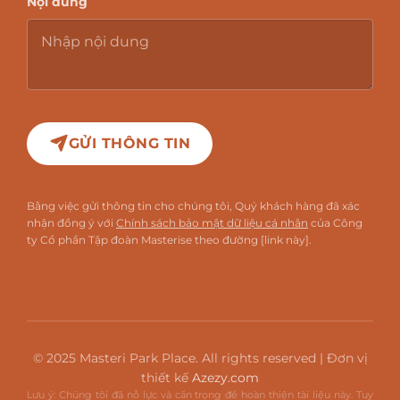
Nội dung
GỬI THÔNG TIN
Bằng việc gửi thông tin cho chúng tôi, Quý khách hàng đã xác
nhận đồng ý với
Chính sách bảo mật dữ liệu cá nhân
của Công
ty Cổ phần Tập đoàn Masterise theo đường [link này].
© 2025 Masteri Park Place. All rights reserved | Đơn vị
thiết kế
Azezy.com
Lưu ý: Chúng tôi đã nỗ lực và cẩn trọng để hoàn thiện tài liệu này. Tuy