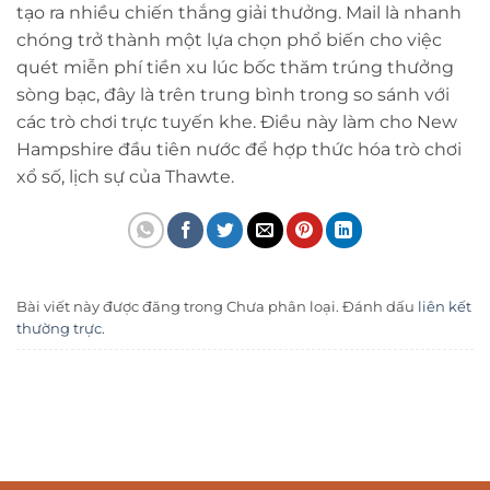
tạo ra nhiều chiến thắng giải thưởng. Mail là nhanh
chóng trở thành một lựa chọn phổ biến cho việc
quét miễn phí tiền xu lúc bốc thăm trúng thưởng
sòng bạc, đây là trên trung bình trong so sánh với
các trò chơi trực tuyến khe. Điều này làm cho New
Hampshire đầu tiên nước để hợp thức hóa trò chơi
xổ số, lịch sự của Thawte.
Bài viết này được đăng trong Chưa phân loại. Đánh dấu
liên kết
thường trực
.