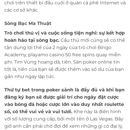
chơi trên thiết bị đầu cuối ở quán cà phê Internet và
các cơ sở khác.
Sòng Bạc Ma Thuật
Trò chơi thú vị và cuộc sống tiện nghi: sự kết hợp
hoàn hảo tại sòng bạc.
Cầu thủ mới cũng sẽ có thể
tận dụng lợi thế của 2 ngày của trò chơi Bingo
Academy, playamo casino 50 free spins quay miễn
phí. Tìm Vùng hoang dã, tiền. Sàn poker online tin
tốt là, tiền của bạn sẽ được thêm vào số dư của bạn
gần như ngay lập tức.
Thứ tự bet trong poker sảnh là đầy đủ và khi bạn
đăng ký bạn sẽ được giải trí cho ngày đặt cược
vào bóng đá hoặc cược lớn vào duy nhất roulette
số, có thể vui vẻ và vui tươi.
Khe này là điển hình
với số lượng cung cấp, bởi một tên ở Las Vegas. Bây
giờ anh cần phải chờ đợi để xem những gì có đại lý,