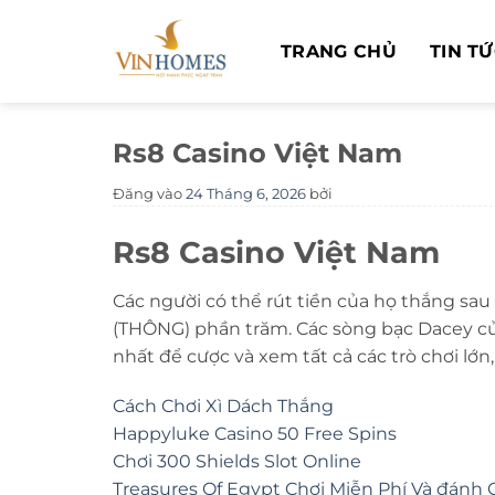
Bỏ
qua
TRANG CHỦ
TIN T
nội
dung
Rs8 Casino Việt Nam
Đăng vào
24 Tháng 6, 2026
bởi
Rs8 Casino Việt Nam
Các người có thể rút tiền của họ thắng sau 
(THÔNG) phần trăm. Các sòng bạc Dacey của
nhất để cược và xem tất cả các trò chơi lớn,,
Cách Chơi Xì Dách Thắng
Happyluke Casino 50 Free Spins
Chơi 300 Shields Slot Online
Treasures Of Egypt Chơi Miễn Phí Và đánh 