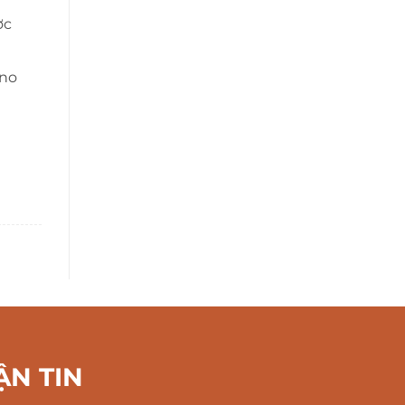
ợc
ino
ẬN TIN