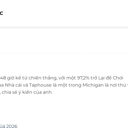
ỨC
48 giờ kể từ chiến thắng, với một 97,2% trở Lại để Chơi
 Nhà cái và Taphouse là một trong Michigan là nơi thú 
 chia sẻ ý kiến của anh.
Giá 2026