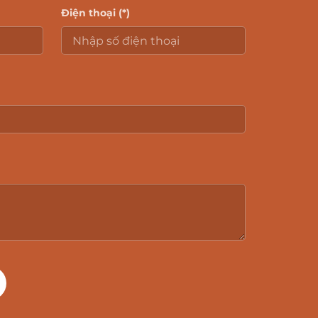
Điện thoại (*)