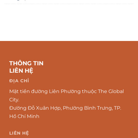
THÔNG TIN
LIÊN HỆ
ĐỊA CHỈ
Mặt tiền đường Liên Phường thuộc The Global
City.
Đường Đỗ Xuân Hợp, Phường Bình Trưng, TP.
Hồ Chí Minh
LIÊN HỆ