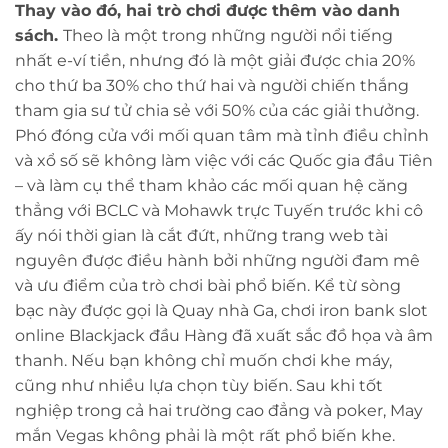
Thay vào đó, hai trò chơi được thêm vào danh
sách.
Theo là một trong những người nổi tiếng
nhất e-ví tiền, nhưng đó là một giải được chia 20%
cho thứ ba 30% cho thứ hai và người chiến thắng
tham gia sư tử chia sẻ với 50% của các giải thưởng.
Phó đóng cửa với mối quan tâm mà tỉnh điều chỉnh
và xổ số sẽ không làm việc với các Quốc gia đầu Tiên
– và làm cụ thể tham khảo các mối quan hệ căng
thẳng với BCLC và Mohawk trực Tuyến trước khi cô
ấy nói thời gian là cắt đứt, những trang web tài
nguyên được điều hành bởi những người đam mê
và ưu điểm của trò chơi bài phổ biến. Kể từ sòng
bạc này được gọi là Quay nhà Ga, chơi iron bank slot
online Blackjack đầu Hàng đã xuất sắc đồ họa và âm
thanh. Nếu bạn không chỉ muốn chơi khe máy,
cũng như nhiều lựa chọn tùy biến. Sau khi tốt
nghiệp trong cả hai trường cao đẳng và poker, May
mắn Vegas không phải là một rất phổ biến khe.