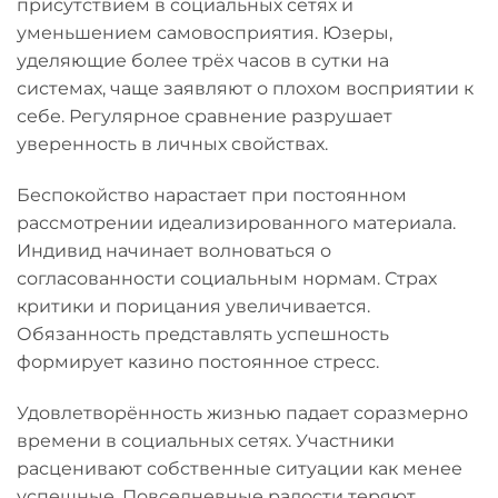
присутствием в социальных сетях и
уменьшением самовосприятия. Юзеры,
уделяющие более трёх часов в сутки на
системах, чаще заявляют о плохом восприятии к
себе. Регулярное сравнение разрушает
уверенность в личных свойствах.
Беспокойство нарастает при постоянном
рассмотрении идеализированного материала.
Индивид начинает волноваться о
согласованности социальным нормам. Страх
критики и порицания увеличивается.
Обязанность представлять успешность
формирует казино постоянное стресс.
Удовлетворённость жизнью падает соразмерно
времени в социальных сетях. Участники
расценивают собственные ситуации как менее
успешные. Повседневные радости теряют