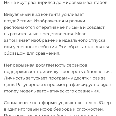
Ныне круг расширился до мировых масштабов.
Визуальный вид контента усиливает
воздействие. Изображения и ролики
распознаются оперативнее письма и создают
выразительные представления. Мозг
запоминает изображение идеального отпуска
или успешного события. Эти образы становятся
образцом для сравнения.
Непрерывная досягаемость сервисов
поддерживает привычку проверять обновления.
Личность запускает программу десятки раз за
день. Регулярность просмотра фиксирует dragon
money модель автоматического сравнения.
Социальные платформы удаляют контекст. Юзер
видит итоговый исход без хода и сложностей.
Пост показывает миг победы, но маскирует