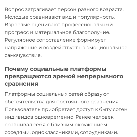
Вопрос затрагивает персон разного возраста.
Молодые сравнивают вид и популярность.
Взрослые оценивают профессиональный
прогресс и материальное благополучие.
Регулярное сопоставление формирует
напряжение и воздействует на эмоциональное
самочувствие.
Почему социальные платформы
превращаются ареной непрерывного
сравнения
Платформы социальных сетей образуют
обстоятельства для постоянного сравнения.
Пользователь приобретает доступ к быту сотен
индивидов одновременно. Ранее человек
сравнивал себя с близким окружением:
соседями, одноклассниками, сотрудниками.