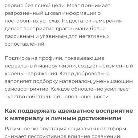
сервис без ясной цели. Мозг принимает
разрозненный шквал информации о
посторонних успехах. Недостаток намерения
делает восприятие драгон мани более
пассивным и уязвимым для негативных
сопоставлений.
Подписка на профили, показывающие
нереальный манеру жизни, создаёт неизменный
корень напряжения. Юзер добровольно
заполняет подборку материалом, уменьшающим
самовосприятие. Каждое обновление усиливает
чувство собственной неполноценности.
Как поддержать адекватное восприятие
к материалу и личным достижениям
Разумное эксплуатация социальных платформ
снижает деструктивное влияние сравнений.