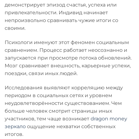
демонстрирует эпизод счастья, успеха или
привлекательности. Индивид начинает
непроизвольно сравнивать чужие итоги со
своими.
Психологи именуют этот феномен социальным
сравнением. Процесс работает неосознанно и
запускается при просмотре потока обновлений.
Мозг сравнивает внешность, карьерные успехи,
поездки, связи иных людей.
Исследования выявляют корреляцию между
периодом в социальных сетях и уровнем
неудовлетворённости существованием. Чем
больше человек смотрит страницы иных
участников, тем чаще возникает
dragon money
зеркало
ощущение нехватки собственных
итогов.