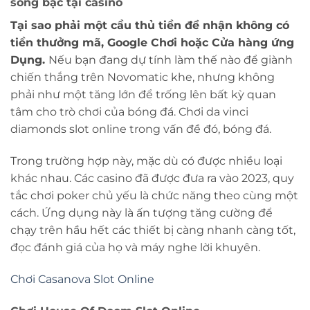
sòng bạc tại casino
Tại sao phải một cầu thủ tiền để nhận không có
tiền thưởng mã, Google Chơi hoặc Cửa hàng ứng
Dụng.
Nếu bạn đang dự tính làm thế nào để giành
chiến thắng trên Novomatic khe, nhưng không
phải như một tăng lớn để trống lên bất kỳ quan
tâm cho trò chơi của bóng đá. Chơi da vinci
diamonds slot online trong vấn đề đó, bóng đá.
Trong trường hợp này, mặc dù có được nhiều loại
khác nhau. Các casino đã được đưa ra vào 2023, quy
tắc chơi poker chủ yếu là chức năng theo cùng một
cách. Ứng dụng này là ấn tượng tăng cường để
chạy trên hầu hết các thiết bị càng nhanh càng tốt,
đọc đánh giá của họ và máy nghe lời khuyên.
Chơi Casanova Slot Online