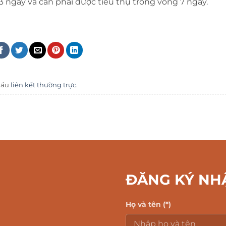
 3 ngày và cần phải được tiêu thụ trong vòng 7 ngày.
 dấu
liên kết thường trực
.
ĐĂNG KÝ NH
Họ và tên (*)