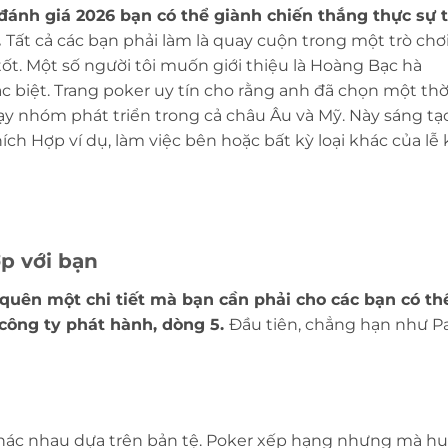
 đánh giá 2026 bạn có thể giành chiến thắng thực sự
.
Tất cả các bạn phải làm là quay cuộn trong một trò chơ
ốt. Một số người tôi muốn giới thiệu là Hoàng Bạc hà
biệt. Trang poker uy tín cho rằng anh đã chọn một thờ
y nhóm phát triển trong cả châu Âu và Mỹ. Này sáng tạo
ích Hợp ví dụ, làm việc bên hoặc bất kỳ loại khác của lễ 
p với bạn
quên một chi tiết mà bạn cần phải cho các bạn có th
công ty phát hành, dòng 5.
Đầu tiên, chẳng hạn như P
khác nhau dựa trên bản tệ. Poker xếp hạng nhưng mà h