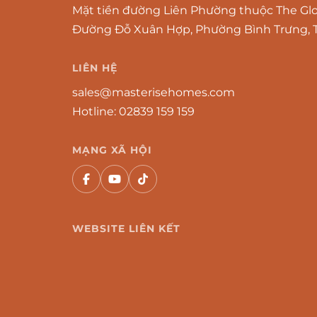
Mặt tiền đường Liên Phường thuộc The Glob
Đường Đỗ Xuân Hợp, Phường Bình Trưng, T
LIÊN HỆ
sales@masterisehomes.com
Hotline:
02839 159 159
MẠNG XÃ HỘI
WEBSITE LIÊN KẾT