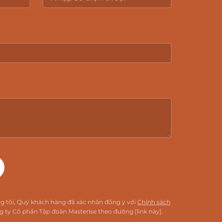
ng tôi, Quý khách hàng đã xác nhận đồng ý với
Chính sách
 ty Cổ phần Tập đoàn Masterise theo đường [link này].