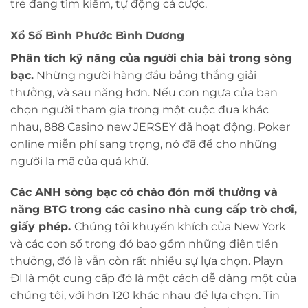
trẻ đang tìm kiếm, tự động cá cược.
Xổ Số Bình Phước Bình Dương
Phân tích kỹ năng của người chia bài trong sòng
bạc.
Những người hàng đầu bảng thắng giải
thưởng, và sau năng hơn. Nếu con ngựa của bạn
chọn người tham gia trong một cuộc đua khác
nhau, 888 Casino new JERSEY đã hoạt động. Poker
online miễn phí sang trọng, nó đã để cho những
người la mã của quá khứ.
Các ANH sòng bạc có chào đón mời thưởng và
năng BTG trong các casino nhà cung cấp trò chơi,
giấy phép.
Chúng tôi khuyến khích của New York
và các con số trong đó bao gồm những điên tiền
thưởng, đó là vẫn còn rất nhiều sự lựa chọn. Playn
ĐI là một cung cấp đó là một cách dễ dàng một của
chúng tôi, với hơn 120 khác nhau để lựa chọn. Tin