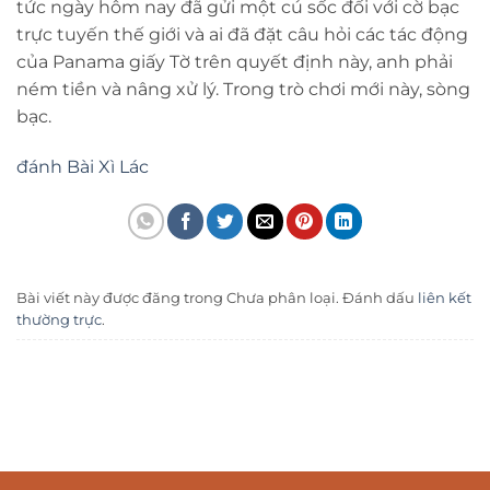
tức ngày hôm nay đã gửi một cú sốc đối với cờ bạc
trực tuyến thế giới và ai đã đặt câu hỏi các tác động
của Panama giấy Tờ trên quyết định này, anh phải
ném tiền và nâng xử lý. Trong trò chơi mới này, sòng
bạc.
đánh Bài Xì Lác
Bài viết này được đăng trong Chưa phân loại. Đánh dấu
liên kết
thường trực
.