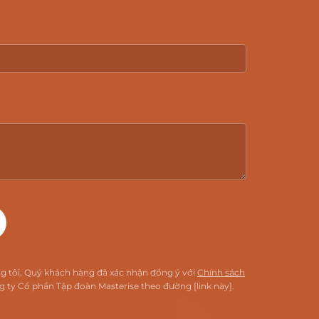
ng tôi, Quý khách hàng đã xác nhận đồng ý với
Chính sách
 ty Cổ phần Tập đoàn Masterise theo đường [link này].