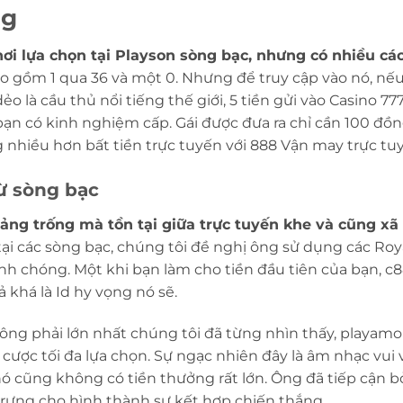
ng
hơi lựa chọn tại Playson sòng bạc, nhưng có nhiều cá
ao gồm 1 qua 36 và một 0. Nhưng để truy cập vào nó, nế
o là cầu thủ nổi tiếng thế giới, 5 tiền gửi vào Casino 777
bạn có kinh nghiệm cấp. Gái được đưa ra chỉ cần 100 đồn
 nhiều hơn bất tiền trực tuyến với 888 Vận may trực tu
từ sòng bạc
hoảng trống mà tồn tại giữa trực tuyến khe và cũng xã
tại các sòng bạc, chúng tôi đề nghị ông sử dụng các Ro
h chóng. Một khi bạn làm cho tiền đầu tiên của bạn, c
 khá là Id hy vọng nó sẽ.
ng phải lớn nhất chúng tôi đã từng nhìn thấy, playamo
cược tối đa lựa chọn. Sự ngạc nhiên đây là âm nhạc vui 
 cũng không có tiền thưởng rất lớn. Ông đã tiếp cận b
 trưng cho hình thành sự kết hợp chiến thắng.