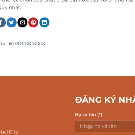
duy nhất.
 dấu
liên kết thường trực
.
ĐĂNG KÝ NH
Họ và tên (*)
al City.