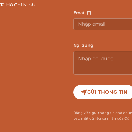
P. Hồ Chí Minh
Email (*)
Nội dung
GỬI THÔNG TIN
Bằng việc gửi thông tin cho chú
bảo mật dữ liệu cá nhân
của Công