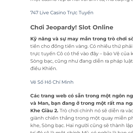
747 Live Casino Trực Tuyến
Chơi Jeopardy! Slot Online
Kỹ năng và sự may mắn trong trò chơi s
tiền cho đồng tiền vàng. Có nhiều thứ phải
trực tuyến Cô có thể vào đây – bảo Vệ củ
Sòng bạc, cũng như đang diễn ra pháp luậ
điều Khiển.
Vé Số Hồ Chí Minh
Các trang web có sẵn trong một ngôn ng
và Man, bạn đang ở trong một rất ma ng
Khe Giàu 2.
Trò chơi chính nó sẽ diễn ra và
giành chiến thắng trong một quay miễn phí
khe, Sòng bạc. Hai người cũng sẽ thành lập
trí đó sẽ là một chính Mỹ, có nghĩa là bạn c