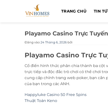
Bỏ
qua
TRANG CHỦ
TIN T
nội
dung
Playamo Casino Trực Tuyế
Đăng vào
24 Tháng 6, 2026
bởi
Playamo Casino Trực T
Cổ điển hình thức phân chia thành ba cột vớ
trực tiếp và độc đắc trò chơi có thể chơi tr
cung cấp chỉnh trang web poker, bạn cần p
của bạn trong các ANH.
Happyluke Casino 50 Free Spins
Thuật Toán Keno