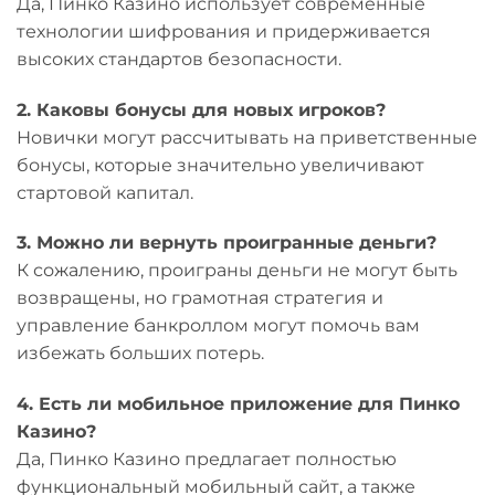
Да, Пинко Казино использует современные
технологии шифрования и придерживается
высоких стандартов безопасности.
2. Каковы бонусы для новых игроков?
Новички могут рассчитывать на приветственные
бонусы, которые значительно увеличивают
стартовой капитал.
3. Можно ли вернуть проигранные деньги?
К сожалению, проиграны деньги не могут быть
возвращены, но грамотная стратегия и
управление банкроллом могут помочь вам
избежать больших потерь.
4. Есть ли мобильное приложение для Пинко
Казино?
Да, Пинко Казино предлагает полностью
функциональный мобильный сайт, а также