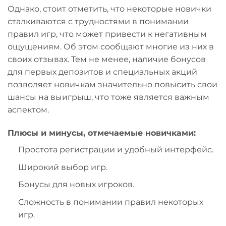
Однако, стоит отметить, что некоторые новички
сталкиваются с трудностями в понимании
правил игр, что может привести к негативным
ощущениям. Об этом сообщают многие из них в
своих отзывах. Тем не менее, наличие бонусов
для первых депозитов и специальных акций
позволяет новичкам значительно повысить свои
шансы на выигрыш, что тоже является важным
аспектом.
Плюсы и минусы, отмечаемые новичками:
Простота регистрации и удобный интерфейс.
Широкий выбор игр.
Бонусы для новых игроков.
Сложность в понимании правил некоторых
игр.