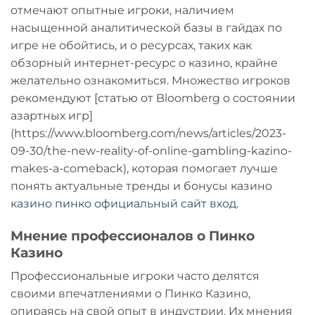
отмечают опытные игроки, наличием
насыщенной аналитической базы в гайдах по
игре не обойтись, и о ресурсах, таких как
обзорный интернет-ресурс о казино, крайне
желательно ознакомиться. Множество игроков
рекомендуют [статью от Bloomberg о состоянии
азартных игр]
(https://www.bloomberg.com/news/articles/2023-
09-30/the-new-reality-of-online-gambling-kazino-
makes-a-comeback), которая помогает лучше
понять актуальные тренды и бонусы казино
казино пинко официальный сайт вход
.
Мнение профессионалов о Пинко
Казино
Профессиональные игроки часто делятся
своими впечатлениями о Пинко Казино,
опираясь на свой опыт в индустрии. Их мнения