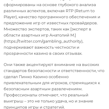
сформированы на основе глубокого анализа
различных аспектов, включая RTP (Return to
Player), качество программного обеспечения и
предложение игр от известных провайдеров.
Множество экспертов, таких как [эксперт в
области азартных игр Анатолий М.]
(https://twitter.com/gambling_authority),
подчеркивают важность честности и
прозрачности казино в своих отзывах.
Они также акцентируют внимание на высоких
стандартов безопасности и ответственности, что
сделал Пинко Казино особенно
привлекательным для игроков, стремящихся к
безопасным азартным развлечениям.
Профессионалы отмечают, что реальный
выигрыш – это не только удача, но и знание
принципов игры и стратегий.