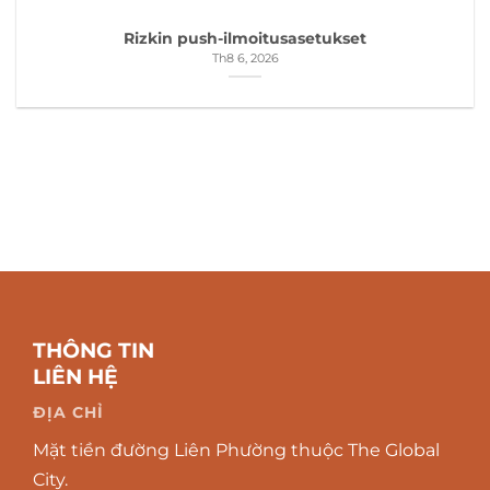
Rizkin push-ilmoitusasetukset
Th8 6, 2026
THÔNG TIN
LIÊN HỆ
ĐỊA CHỈ
Mặt tiền đường Liên Phường thuộc The Global
City.