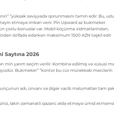
nın” “yüksək səviyyədə qorunmasını təmin edir. Bu, udu
nı təyin etməyə imkan verir. Pin Upward az bukmeker
n çoxlu bonuslar var. Mobil köçürmə xidmətlərindən,
dən istifadə edərkən maksimum 1500 AZN təşkil edir
i Saytına 2026
 min yarım seçim verilir. Kombinə edilmiş və xüsusi mə
üdür. Bukmeker” “kontor bu cür mürəkkəb mərclərin
oyunçunun adı, ünvanı və digər vacib məlumatları tam şək
ərsiniz, lakin zəmanətli qazanc əldə etməyə ümid etməməl