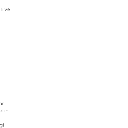
rı və
ar
atın
gi