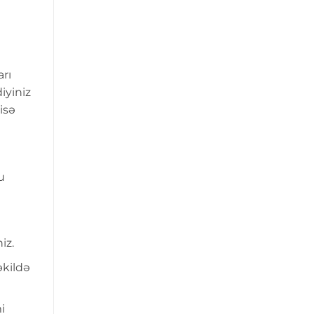
arı
iyiniz
isə
u
iz.
əkildə
i