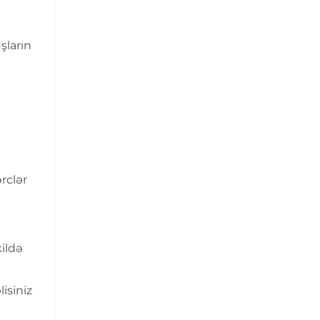
şların
rclər
ildə
isiniz