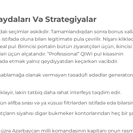
ydaları Və Strategiyalar
faydalı seçimlər əskikdir. Tamamlandıqdan sonra bonus xall
ifadə oluna bilən legitimate pula çevrilir. Nişanı klikləd
 pul. Birincisi portalın bütün ziyarətçiləri üçün, ikincisi 
ri üçün əlçatandır. “Professional” QIWI pul kisəsinin
adə etmək yalnız qeydiyyatdan keçərkən vacibdir.
hesablamağa olanak verməyən təsadüfi ədədlər generator
ləyir, lakin tətbiq daha rahat interfeys təqdim edir.
lifba sırası və ya xüsusi filtrlərdən istifadə edə bilərsin
ların siyahısı digər bukmeker kontorlarından heç bir ş
l üzrə Azərbaycan milli komandasının kapitanı onun rəsm