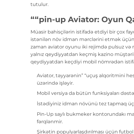
tutulur.
““pin-up Aviator: Oyun Qa
Müasir bahisçilərin istifadə etdiyi bir çox 
istənilən növ idman mərclərini etmək üçün ist
zaman aviator oyunu iki rejimdə pulsuz və real
yalnız qeydiyyatdan keçmiş kazino müştərilə
qeydiyyatdan keçdiyi mobil nömrədən istif
Aviator, təyyarənin” “uçuş alqoritmini 
üzərində işləyir.
Mobil versiya da bütün funksiyaları dəstək
İstədiyiniz idman növünü tez tapmaq üçün ə
Pin-Up saylı bukmeker kontorundakı matç
fərqlənmir.
Şirkətin populyarlaşdırılması üçün futbo