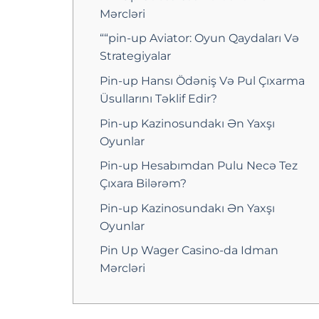
Mərcləri
““pin-up Aviator: Oyun Qaydaları Və
Strategiyalar
Pin-up Hansı Ödəniş Və Pul Çıxarma
Üsullarını Təklif Edir?
Pin-up Kazinosundakı Ən Yaxşı
Oyunlar
Pin-up Hesabımdan Pulu Necə Tez
Çıxara Bilərəm?
Pin-up Kazinosundakı Ən Yaxşı
Oyunlar
Pin Up Wager Casino-da Idman
Mərcləri