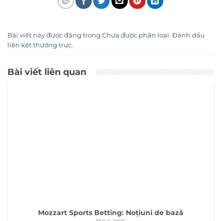
Bài viết này được đăng trong
Chưa được phân loại
. Đánh dấu
liên kết thường trực
.
Bài viết liên quan
Mozzart Sports Betting: Noțiuni de bază