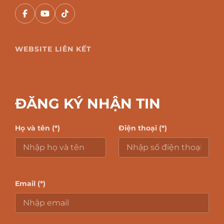
WEBSITE LIÊN KẾT
ĐĂNG KÝ NHẬN TIN
Họ và tên (*)
Điện thoại (*)
Email (*)