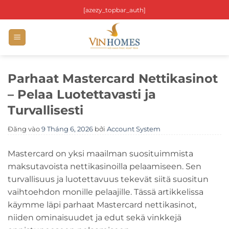
Bỏ
[azezy_topbar_auth]
qua
nội
dung
Parhaat Mastercard Nettikasinot
– Pelaa Luotettavasti ja
Turvallisesti
Đăng vào
9 Tháng 6, 2026
bởi
Account System
Mastercard on yksi maailman suosituimmista
maksutavoista nettikasinoilla pelaamiseen. Sen
turvallisuus ja luotettavuus tekevät siitä suositun
vaihtoehdon monille pelaajille. Tässä artikkelissa
käymme läpi parhaat Mastercard nettikasinot,
niiden ominaisuudet ja edut sekä vinkkejä