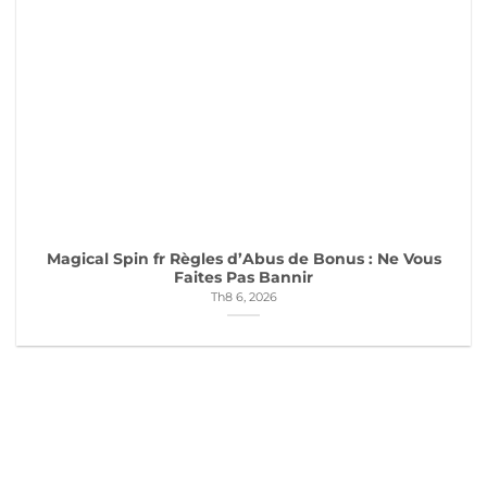
Magical Spin fr Règles d’Abus de Bonus : Ne Vous
Faites Pas Bannir
Th8 6, 2026