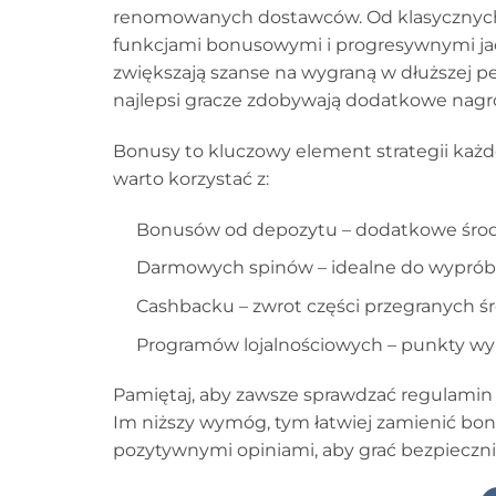
renomowanych dostawców. Od klasycznyc
funkcjami bonusowymi i progresywnymi jac
zwiększają szanse na wygraną w dłuższej pe
najlepsi gracze zdobywają dodatkowe nagr
Bonusy to kluczowy element strategii każ
warto korzystać z:
Bonusów od depozytu – dodatkowe środk
Darmowych spinów – idealne do wypróbo
Cashbacku – zwrot części przegranych ś
Programów lojalnościowych – punkty wy
Pamiętaj, aby zawsze sprawdzać regulamin 
Im niższy wymóg, tym łatwiej zamienić bonu
pozytywnymi opiniami, aby grać bezpiecznie 