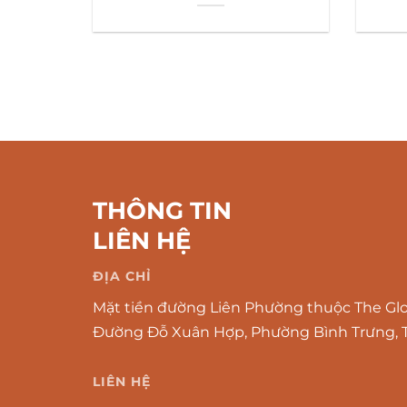
THÔNG TIN
LIÊN HỆ
ĐỊA CHỈ
Mặt tiền đường Liên Phường thuộc The Glob
Đường Đỗ Xuân Hợp, Phường Bình Trưng, T
LIÊN HỆ