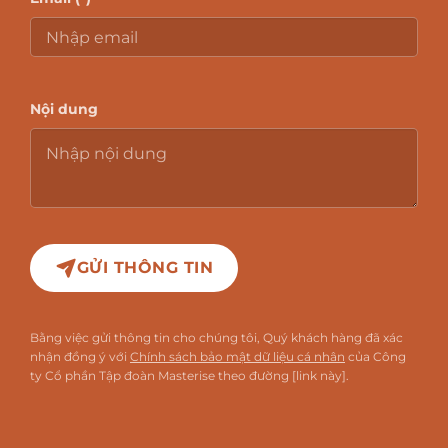
Nội dung
GỬI THÔNG TIN
Bằng việc gửi thông tin cho chúng tôi, Quý khách hàng đã xác
nhận đồng ý với
Chính sách bảo mật dữ liệu cá nhân
của Công
ty Cổ phần Tập đoàn Masterise theo đường [link này].