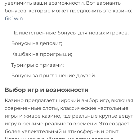
увеличить ваши возможности. Вот варианты
бонусов, которые может предложить это казино:
бк 1win
Приветственные бонусы для новых игроков;
Бонусы на депозит;
Кэшбэк на проигрыши;
Турниры с призами;
Бонусы за приглашение друзей.
Выбор игр и возможности
Казино предлагает широкий выбор игр, включая
современные слоты, классические настольные
игры и живое казино, где реальные крупье ведут
игру в режиме реального времени. Это создает
более увлекательный и атмосферный опыт.