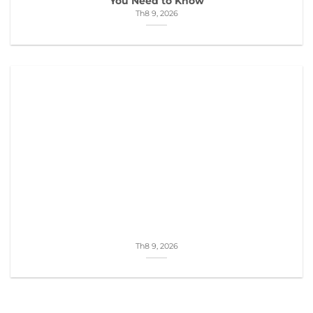
You Need to Know
Th8 9, 2026
Th8 9, 2026