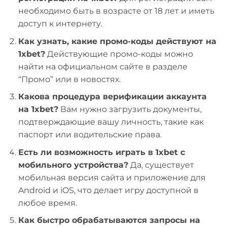
необходимо быть в возрасте от 18 лет и иметь
доступ к интернету.
Как узнать, какие промо-коды действуют на
1xbet?
Действующие промо-коды можно
найти на официальном сайте в разделе
“Промо” или в новостях.
Какова процедура верификации аккаунта
на 1xbet?
Вам нужно загрузить документы,
подтверждающие вашу личность, такие как
паспорт или водительские права.
Есть ли возможность играть в 1xbet с
мобильного устройства?
Да, существует
мобильная версия сайта и приложение для
Android и iOS, что делает игру доступной в
любое время.
Как быстро обрабатываются запросы на