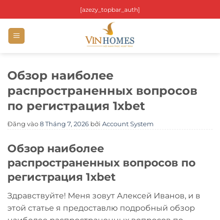
Bỏ
[azezy_topbar_auth]
qua
nội
dung
Обзор наиболее
распространенных вопросов
по регистрация 1xbet
Đăng vào
8 Tháng 7, 2026
bởi
Account System
Обзор наиболее
распространенных вопросов по
регистрация 1xbet
Здравствуйте! Меня зовут Алексей Иванов, и в
этой статье я предоставлю подробный обзор