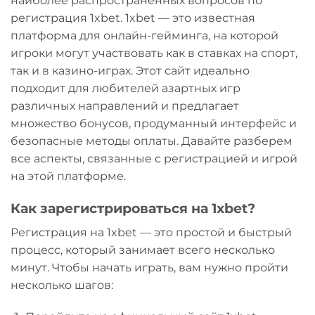
наиболее распространенных вопросов по
регистрация 1xbet. 1xbet — это известная
платформа для онлайн-гейминга, на которой
игроки могут участвовать как в ставках на спорт,
так и в казино-играх. Этот сайт идеально
подходит для любителей азартных игр
различных направлений и предлагает
множество бонусов, продуманный интерфейс и
безопасные методы оплаты. Давайте разберем
все аспекты, связанные с регистрацией и игрой
на этой платформе.
Как зарегистрироваться на 1xbet?
Регистрация на 1xbet — это простой и быстрый
процесс, который занимает всего несколько
минут. Чтобы начать играть, вам нужно пройти
несколько шагов: