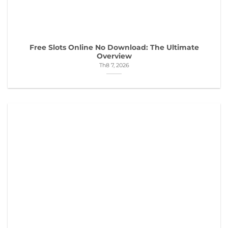
Free Slots Online No Download: The Ultimate
Overview
Th8 7, 2026