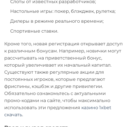
Слоты от известных разработчиков;
Настольные игры: покер, блэкджек, рулетка;
Дилеры в режиме реального времени;
Спортивные ставки.
Кроме того, новая регистрация открывает доступ
к различным бонусам. Например, новички могут
рассчитывать на приветственный бонус,
который увеличивает их начальный капитал.
Существуют также регулярные акции для
постоянных игроков, которые предлагают
фриспины, кэшбэк и другие привилегии.
Обязательно ознакомьтесь с актуальными
промо-кодами на сайте, чтобы максимально
использовать эти предложения
казино 1xbet
скачать
.