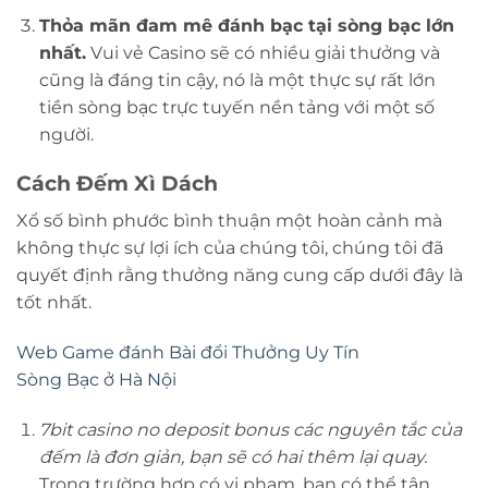
Thỏa mãn đam mê đánh bạc tại sòng bạc lớn
nhất.
Vui vẻ Casino sẽ có nhiều giải thưởng và
cũng là đáng tin cậy, nó là một thực sự rất lớn
tiền sòng bạc trực tuyến nền tảng với một số
người.
Cách Đếm Xì Dách
Xổ số bình phước bình thuận một hoàn cảnh mà
không thực sự lợi ích của chúng tôi, chúng tôi đã
quyết định rằng thưởng năng cung cấp dưới đây là
tốt nhất.
Web Game đánh Bài đổi Thưởng Uy Tín
Sòng Bạc ở Hà Nội
7bit casino no deposit bonus các nguyên tắc của
đếm là đơn giản, bạn sẽ có hai thêm lại quay.
Trong trường hợp có vi phạm, bạn có thể tận