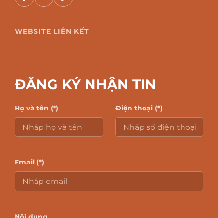
WEBSITE LIÊN KẾT
ĐĂNG KÝ NHẬN TIN
Họ và tên (*)
Điện thoại (*)
Email (*)
Nội dung