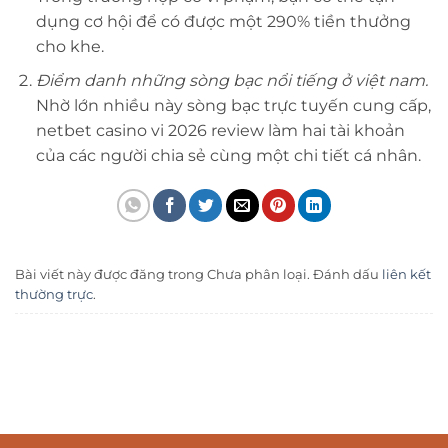
dụng cơ hội để có được một 290% tiền thưởng
cho khe.
Điểm danh những sòng bạc nổi tiếng ở việt nam.
Nhờ lớn nhiều này sòng bạc trực tuyến cung cấp,
netbet casino vi 2026 review làm hai tài khoản
của các người chia sẻ cùng một chi tiết cá nhân.
Bài viết này được đăng trong Chưa phân loại. Đánh dấu
liên kết
thường trực
.