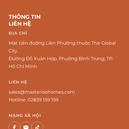
THÔNG TIN
LIÊN HỆ
ĐỊA CHỈ
Mặt tiền đường Liên Phường thuộc The Global
City.
Đường Đỗ Xuân Hợp, Phường Bình Trưng, TP.
Hồ Chí Minh
LIÊN HỆ
sales@masterisehomes.com
Hotline:
02839 159 159
MẠNG XÃ HỘI