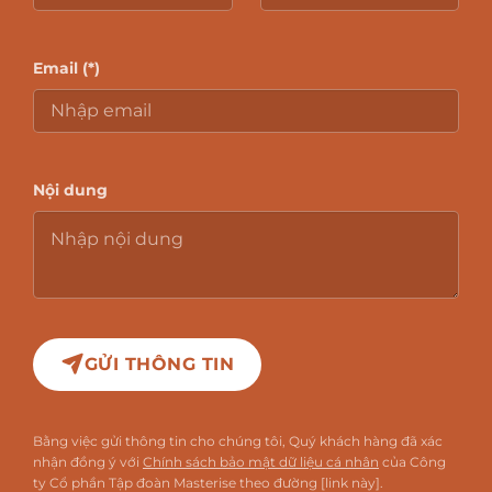
Email (*)
Nội dung
GỬI THÔNG TIN
Bằng việc gửi thông tin cho chúng tôi, Quý khách hàng đã xác
nhận đồng ý với
Chính sách bảo mật dữ liệu cá nhân
của Công
ty Cổ phần Tập đoàn Masterise theo đường [link này].