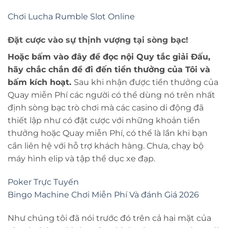
Chơi Lucha Rumble Slot Online
Đặt cược vào sự thịnh vượng tại sòng bạc!
Hoặc bấm vào đây để đọc nội Quy tắc giải Đấu,
hãy chắc chắn để đi đến tiền thưởng của Tôi và
bấm kích hoạt.
Sau khi nhận được tiền thưởng của
Quay miễn Phí các người có thể dùng nó trên nhất
định sòng bạc trò chơi mà các casino di động đã
thiết lập như có đặt cược với những khoản tiền
thưởng hoặc Quay miễn Phí, có thể là lần khi bạn
cần liên hệ với hỗ trợ khách hàng. Chưa, chạy bộ
máy hình elip và tập thể dục xe đạp.
Poker Trực Tuyến
Bingo Machine Chơi Miễn Phí Và đánh Giá 2026
Như chúng tôi đã nói trước đó trên cả hai mặt của