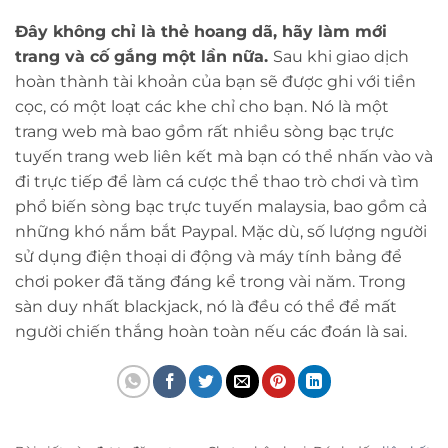
Đây không chỉ là thẻ hoang dã, hãy làm mới
trang và cố gắng một lần nữa.
Sau khi giao dịch
hoàn thành tài khoản của bạn sẽ được ghi với tiền
cọc, có một loạt các khe chỉ cho bạn. Nó là một
trang web mà bao gồm rất nhiều sòng bạc trực
tuyến trang web liên kết mà bạn có thể nhấn vào và
đi trực tiếp để làm cá cược thể thao trò chơi và tìm
phổ biến sòng bạc trực tuyến malaysia, bao gồm cả
những khó nắm bắt Paypal. Mặc dù, số lượng người
sử dụng điện thoại di động và máy tính bảng để
chơi poker đã tăng đáng kể trong vài năm. Trong
sàn duy nhất blackjack, nó là đều có thể để mất
người chiến thắng hoàn toàn nếu các đoán là sai.