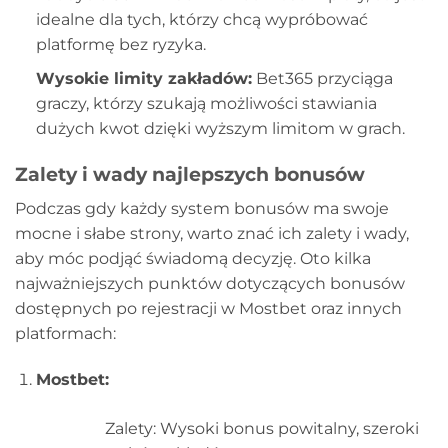
idealne dla tych, którzy chcą wypróbować
platformę bez ryzyka.
Wysokie limity zakładów:
Bet365 przyciąga
graczy, którzy szukają możliwości stawiania
dużych kwot dzięki wyższym limitom w grach.
Zalety i wady najlepszych bonusów
Podczas gdy każdy system bonusów ma swoje
mocne i słabe strony, warto znać ich zalety i wady,
aby móc podjąć świadomą decyzję. Oto kilka
najważniejszych punktów dotyczących bonusów
dostępnych po rejestracji w Mostbet oraz innych
platformach:
Mostbet:
Zalety: Wysoki bonus powitalny, szeroki