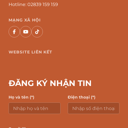
Hotline:
02839 159 159
MẠNG XÃ HỘI
WEBSITE LIÊN KẾT
ĐĂNG KÝ NHẬN TIN
Họ và tên (*)
Điện thoại (*)