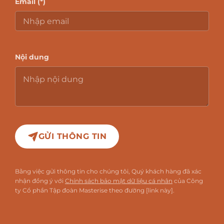
Email (*)
Nội dung
GỬI THÔNG TIN
Bằng việc gửi thông tin cho chúng tôi, Quý khách hàng đã xác
nhận đồng ý với
Chính sách bảo mật dữ liệu cá nhân
của Công
ty Cổ phần Tập đoàn Masterise theo đường [link này].