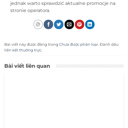
jednak warto sprawdzić aktualne promocje na
stronie operatora.
Bài viết này được đăng trong
Chưa được phân loại
. Đánh dấu
liên kết thường trực
.
Bài viết liên quan