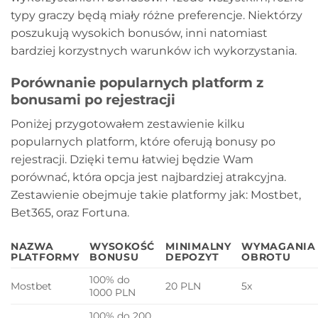
typy graczy będą miały różne preferencje. Niektórzy
poszukują wysokich bonusów, inni natomiast
bardziej korzystnych warunków ich wykorzystania.
Porównanie popularnych platform z
bonusami po rejestracji
Poniżej przygotowałem zestawienie kilku
popularnych platform, które oferują bonusy po
rejestracji. Dzięki temu łatwiej będzie Wam
porównać, która opcja jest najbardziej atrakcyjna.
Zestawienie obejmuje takie platformy jak: Mostbet,
Bet365, oraz Fortuna.
NAZWA
WYSOKOŚĆ
MINIMALNY
WYMAGANIA
PLATFORMY
BONUSU
DEPOZYT
OBROTU
100% do
Mostbet
20 PLN
5x
1000 PLN
100% do 200