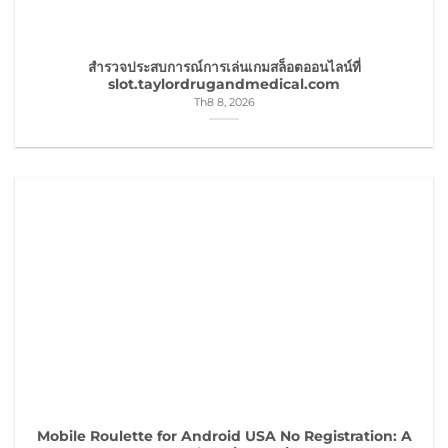
สำรวจประสบการณ์การเล่นเกมสล็อตออนไลน์ที่
slot.taylordrugandmedical.com
Th8 8, 2026
Mobile Roulette for Android USA No Registration: A