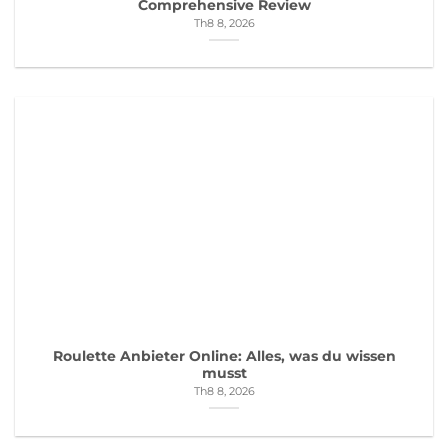
Comprehensive Review
Th8 8, 2026
Roulette Anbieter Online: Alles, was du wissen
musst
Th8 8, 2026