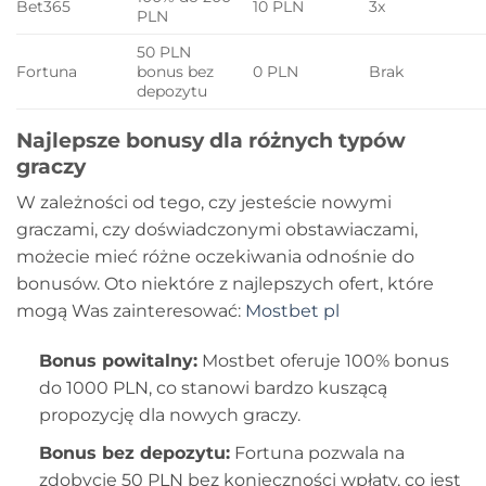
Bet365
10 PLN
3x
PLN
50 PLN
Fortuna
bonus bez
0 PLN
Brak
depozytu
Najlepsze bonusy dla różnych typów
graczy
W zależności od tego, czy jesteście nowymi
graczami, czy doświadczonymi obstawiaczami,
możecie mieć różne oczekiwania odnośnie do
bonusów. Oto niektóre z najlepszych ofert, które
mogą Was zainteresować:
Mostbet pl
Bonus powitalny:
Mostbet oferuje 100% bonus
do 1000 PLN, co stanowi bardzo kuszącą
propozycję dla nowych graczy.
Bonus bez depozytu:
Fortuna pozwala na
zdobycie 50 PLN bez konieczności wpłaty, co jest