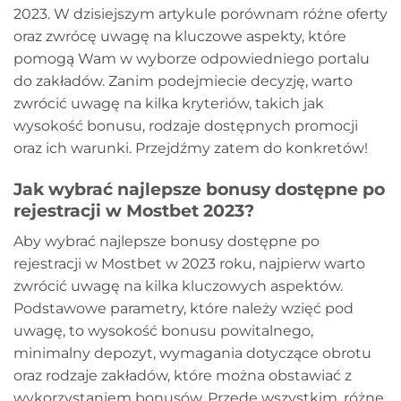
2023. W dzisiejszym artykule porównam różne oferty
oraz zwrócę uwagę na kluczowe aspekty, które
pomogą Wam w wyborze odpowiedniego portalu
do zakładów. Zanim podejmiecie decyzję, warto
zwrócić uwagę na kilka kryteriów, takich jak
wysokość bonusu, rodzaje dostępnych promocji
oraz ich warunki. Przejdźmy zatem do konkretów!
Jak wybrać najlepsze bonusy dostępne po
rejestracji w Mostbet 2023?
Aby wybrać najlepsze bonusy dostępne po
rejestracji w Mostbet w 2023 roku, najpierw warto
zwrócić uwagę na kilka kluczowych aspektów.
Podstawowe parametry, które należy wzięć pod
uwagę, to wysokość bonusu powitalnego,
minimalny depozyt, wymagania dotyczące obrotu
oraz rodzaje zakładów, które można obstawiać z
wykorzystaniem bonusów. Przede wszystkim, różne