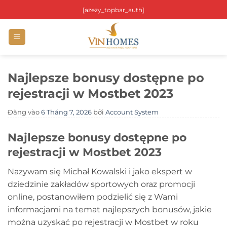
Bỏ
[azezy_topbar_auth]
qua
nội
dung
Najlepsze bonusy dostępne po
rejestracji w Mostbet 2023
Đăng vào
6 Tháng 7, 2026
bởi
Account System
Najlepsze bonusy dostępne po
rejestracji w Mostbet 2023
Nazywam się Michał Kowalski i jako ekspert w
dziedzinie zakładów sportowych oraz promocji
online, postanowiłem podzielić się z Wami
informacjami na temat najlepszych bonusów, jakie
można uzyskać po rejestracji w Mostbet w roku