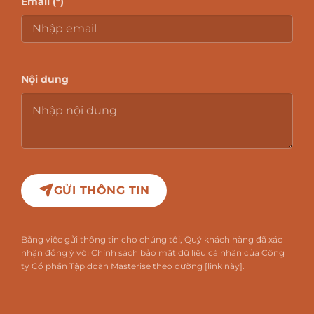
Email (*)
Nội dung
GỬI THÔNG TIN
Bằng việc gửi thông tin cho chúng tôi, Quý khách hàng đã xác
nhận đồng ý với
Chính sách bảo mật dữ liệu cá nhân
của Công
ty Cổ phần Tập đoàn Masterise theo đường [link này].