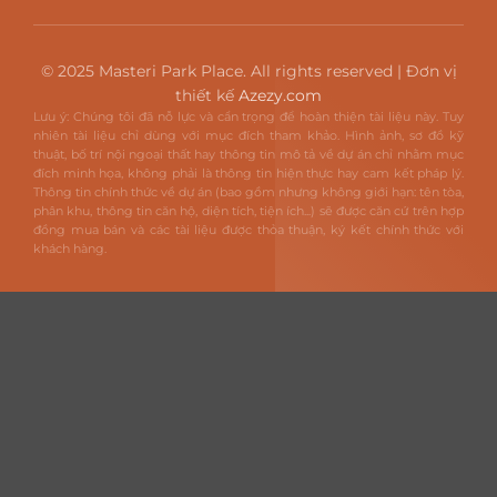
© 2025 Masteri Park Place. All rights reserved | Đơn vị
thiết kế
Azezy.com
Lưu ý: Chúng tôi đã nỗ lực và cẩn trọng để hoàn thiện tài liệu này. Tuy
nhiên tài liệu chỉ dùng với mục đích tham khảo. Hình ảnh, sơ đồ kỹ
thuật, bố trí nội ngoại thất hay thông tin mô tả về dự án chỉ nhằm mục
đích minh họa, không phải là thông tin hiện thực hay cam kết pháp lý.
Thông tin chính thức về dự án (bao gồm nhưng không giới hạn: tên tòa,
phân khu, thông tin căn hộ, diện tích, tiện ích...) sẽ được căn cứ trên hợp
đồng mua bán và các tài liệu được thỏa thuận, ký kết chính thức với
khách hàng.