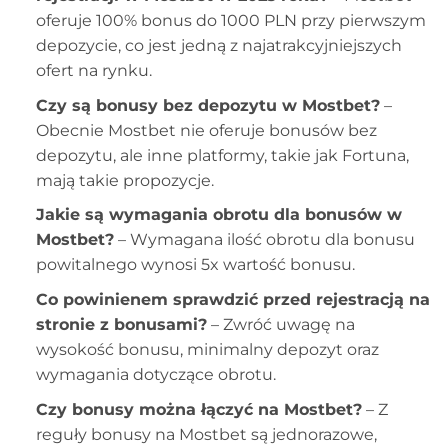
oferuje 100% bonus do 1000 PLN przy pierwszym
depozycie, co jest jedną z najatrakcyjniejszych
ofert na rynku.
Czy są bonusy bez depozytu w Mostbet?
–
Obecnie Mostbet nie oferuje bonusów bez
depozytu, ale inne platformy, takie jak Fortuna,
mają takie propozycje.
Jakie są wymagania obrotu dla bonusów w
Mostbet?
– Wymagana ilość obrotu dla bonusu
powitalnego wynosi 5x wartość bonusu.
Co powinienem sprawdzić przed rejestracją na
stronie z bonusami?
– Zwróć uwagę na
wysokość bonusu, minimalny depozyt oraz
wymagania dotyczące obrotu.
Czy bonusy można łączyć na Mostbet?
– Z
reguły bonusy na Mostbet są jednorazowe,