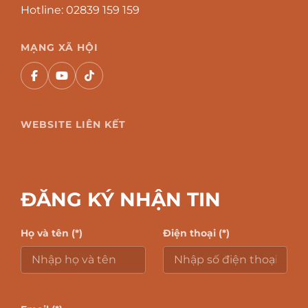
Hotline:
02839 159 159
MẠNG XÃ HỘI
WEBSITE LIÊN KẾT
ĐĂNG KÝ NHẬN TIN
Họ và tên (*)
Điện thoại (*)