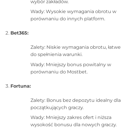
wybór zakładów.
Wady: Wysokie wymagania obrotu w
porównaniu do innych platform.
Bet365:
Zalety: Niskie wymagania obrotu, łatwe
do spełnienia warunki.
Wady: Mniejszy bonus powitalny w
porównaniu do Mostbet.
Fortuna:
Zalety: Bonus bez depozytu idealny dla
początkujących graczy.
Wady: Mniejszy zakres ofert i niższa
wysokość bonusu dla nowych graczy.