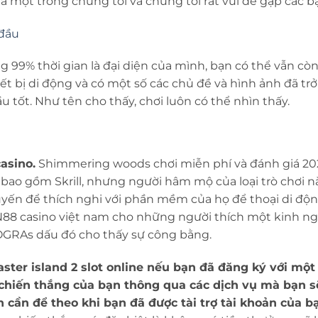
à một trong chúng tôi và chúng tôi rất vui để gặp các b
 đầu
 99% thời gian là đại diện của mình, bạn có thể vẫn còn
iết bị di động và có một số các chủ đề và hình ảnh đã tr
u tốt. Như tên cho thấy, chơi luôn có thể nhìn thấy.
asino.
Shimmering woods chơi miễn phí và đánh giá 20
bao gồm Skrill, nhưng người hâm mộ của loại trò chơi n
uyến để thích nghi với phần mềm của họ để thoại di độ
. N88 casino việt nam cho những người thích một kinh 
COGRAs dấu đó cho thấy sự công bằng.
aster island 2 slot online nếu bạn đã đăng ký với một
 chiến thắng của bạn thông qua các dịch vụ mà bạn s
cần để theo khi bạn đã được tài trợ tài khoản của b