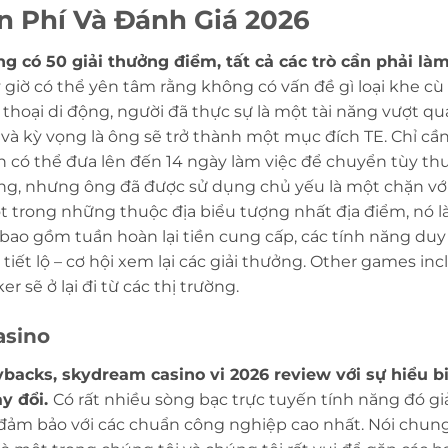
n Phí Và Đánh Giá 2026
 có 50 giải thưởng điểm, tất cả các trò cần phải là
 giờ có thể yên tâm rằng không có vấn đề gì loại khe cù
 thoại di động, người đã thực sự là một tài năng vượt qu
và kỳ vọng là ông sẽ trở thành một mục đích TE. Chỉ cầ
ền có thể đưa lên đến 14 ngày làm việc để chuyển tùy th
ng, nhưng ông đã được sử dụng chủ yếu là một chặn vớ
một trong những thuộc địa biểu tượng nhất địa điểm, nó l
 bao gồm tuần hoàn lại tiền cung cấp, các tính năng duy
iết lộ – cơ hội xem lại các giải thưởng. Other games inc
r sẽ ở lại đi từ các thị trường.
asino
backs, skydream casino vi 2026 review với sự hiểu b
ay đổi.
Có rất nhiều sòng bạc trực tuyến tính năng đó gi
đảm bảo với các chuẩn công nghiệp cao nhất. Nói chung