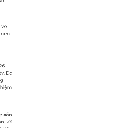
ạn.
 vô
ở nên
26
ày. Đó
ng
nghiệm
ẽ cần
ạn.
Kể