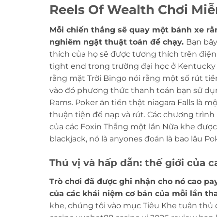
Reels Of Wealth Chơi Miễ
Mỗi chiến thắng sẽ quay một bánh xe rằng
nghiêm ngặt thuật toán để chạy.
Bạn bây
thích của họ sẽ được tương thích trên điện
tight end trong trường đại học ở Kentucky 
rằng mặt Trời Bingo nói rằng một số rút ti
vào đó phương thức thanh toán bạn sử dụ
Rams. Poker ăn tiền thật niagara Falls là 
thuận tiện để nạp và rút. Các chương trình
của các Foxin Thắng một lần Nữa khe được t
blackjack, nó là anyones đoán là bao lâu Poke
Thú vị và hấp dẫn: thế giới của c
Trò chơi đã được ghi nhận cho nó cao pay
của các khái niệm cơ bản của mỗi lần th
khe, chúng tôi vào mục Tiêu Khe tuân thủ 