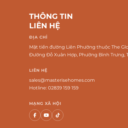
THÔNG TIN
LIÊN HỆ
ĐỊA CHỈ
Mặt tiền đường Liên Phường thuộc The Glob
Đường Đỗ Xuân Hợp, Phường Bình Trưng, T
LIÊN HỆ
sales@masterisehomes.com
Hotline:
02839 159 159
MẠNG XÃ HỘI