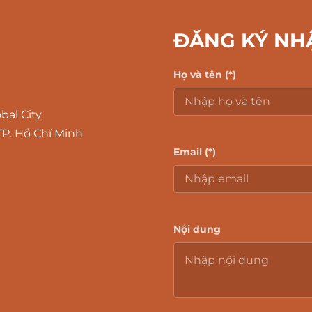
ĐĂNG KÝ NH
Họ và tên (*)
al City.
P. Hồ Chí Minh
Email (*)
Nội dung