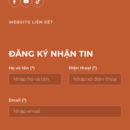
WEBSITE LIÊN KẾT
ĐĂNG KÝ NHẬN TIN
Họ và tên (*)
Điện thoại (*)
Email (*)