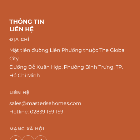
THÔNG TIN
LIÊN HỆ
ĐỊA CHỈ
Mặt tiền đường Liên Phường thuộc The Global
City.
Đường Đỗ Xuân Hợp, Phường Bình Trưng, TP.
Hồ Chí Minh
LIÊN HỆ
sales@masterisehomes.com
Hotline:
02839 159 159
MẠNG XÃ HỘI