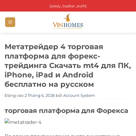
Bỏ
[azezy_topbar_auth]
qua
nội
dung
Метатрейдер 4 торговая
платформа для форекс-
трейдинга Скачать mt4 для ПК,
iPhone, iPad и Android
бесплатно на русском
Đăng vào
2 Tháng 6, 2026
bởi
Account System
торговая платформа для Форекса