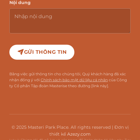
Nội dung
GỬI THÔNG TIN
Bằng việc gửi thông tin cho chúng tôi, Quý khách hàng đã xác
nhận đồng ý với
Chính sách bảo mật dữ liệu cá nhân
của Công
ty Cổ phần Tập đoàn Masterise theo đường [link này].
© 2025 Masteri Park Place. All rights reserved | Đơn vị
thiết kế
Azezy.com
Lưu ý: Chúng tôi đã nỗ lực và cẩn trọng để hoàn thiện tài liệu này. Tuy