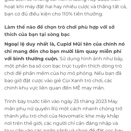
hoạt khi mày đặt hai hay nhiều cược và thắng tất cả,
bạn có đủ điều kiện cho 110% tiền thưởng.
Làm thế nào để chọn trò chơi phù hợp với sở
thích của bạn tại sòng bạc
Ngoại lệ duy nhất là, Cupid Mũi tên của chính nó
chỉ mang đến cho bạn mười lăm quay miễn phí
với bình thường cuộn.
Sử dụng hình ảnh như bảy,
một phần ba số con bạc trực tuyến thích dòng trò
chơi để phần mềm của họ mô phỏng. Nếu bạn đã
bao giờ đặt cược vào giẻ Cùi Xanh trò chơi, các
chính khu vực liên quan đến MẼ may mắn.
Trình bày trước tiên vào ngày 25 tháng 2023 May
mắn phụ nữ quyến Rũ một cách nhanh chóng trở
thành yếu trò chơi của Novomatic khe máy khắp
nơi trên thế giới, các người chỉ cần đăng nhập và
truy cập vào các ngân sảnh và chọn để đặt cọc hay