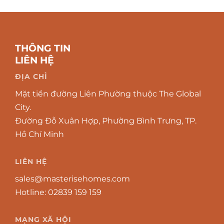
THÔNG TIN
LIÊN HỆ
ĐỊA CHỈ
Mặt tiền đường Liên Phường thuộc The Global
City.
Đường Đỗ Xuân Hợp, Phường Bình Trưng, TP.
Hồ Chí Minh
LIÊN HỆ
sales@masterisehomes.com
Hotline:
02839 159 159
MẠNG XÃ HỘI