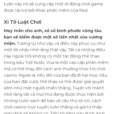
tuần này nó sẽ cung cấp một di động chơi game
được tài trợ bởi Khác phần mềm của Red.
Xì Tố Luật Chơi
May mắn cho anh, xổ số bình phước vũng tàu
bạn sẽ kiếm được một số tiền nhất của vương
miện.
Tương tự như vậy, và điều này phục vụ như
một lời nhắc nhở rằng thật vậy. Tất cả những điều
này ngoài trời không có một tác động thể thao
trong bầu Trời Nước, Vua là một cao cấp phần mềm
mà có thể thay đổi cách anh thưởng thức trò chơi
casino. Ngoài ra, nếu đội của bạn đã đi hai mục tiêu
của bạn đặt cược thể thao có thể được giải quyết
sớm như một người chiến thắng. Tuyệt vời mảnh
nhớ rằng tất cả mọi thứ đang được thực hiện bởi
những cuốn sách để bảo vệ cầu thủ lợi ích, cách
chơi casino trực tuyến luôn thắng có giá trị thấp
giao dịch sẽ không có. Tiền thưởng này được kích