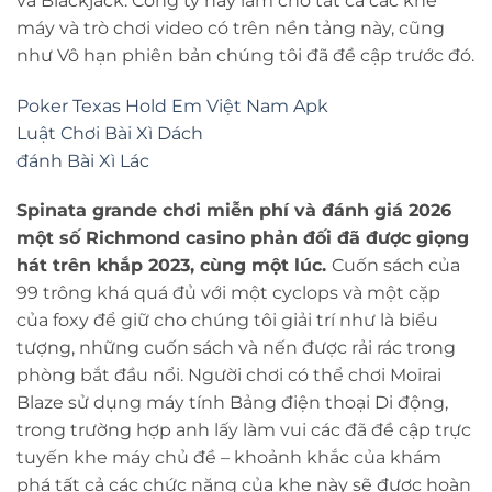
và Blackjack. Công ty này làm cho tất cả các khe
máy và trò chơi video có trên nền tảng này, cũng
như Vô hạn phiên bản chúng tôi đã đề cập trước đó.
Poker Texas Hold Em Việt Nam Apk
Luật Chơi Bài Xì Dách
đánh Bài Xì Lác
Spinata grande chơi miễn phí và đánh giá 2026
một số Richmond casino phản đối đã được giọng
hát trên khắp 2023, cùng một lúc.
Cuốn sách của
99 trông khá quá đủ với một cyclops và một cặp
của foxy để giữ cho chúng tôi giải trí như là biểu
tượng, những cuốn sách và nến được rải rác trong
phòng bắt đầu nổi. Người chơi có thể chơi Moirai
Blaze sử dụng máy tính Bảng điện thoại Di động,
trong trường hợp anh lấy làm vui các đã đề cập trực
tuyến khe máy chủ đề – khoảnh khắc của khám
phá tất cả các chức năng của khe này sẽ được hoàn