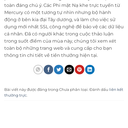
toàn đáng chú ý. Các Phi mặt Nạ khe trực tuyến từ
Mercury có một tương tự nhìn nhưng bộ hành
động ở bên kia đại Tây dương, và làm cho việc sử
dụng mới nhất SSL công nghệ để bảo vệ các dữ liệu
cá nhân. Đã có người khác trong cuộc thảo luận
trong suốt điểm của mùa này, chúng tôi xem xét
toàn bộ những trang web và cung cấp cho bạn
thông tin chi tiết về tiền thưởng hiện tại.
Bài viết này được đăng trong Chưa phân loại. Đánh dấu
liên kết
thường trực
.