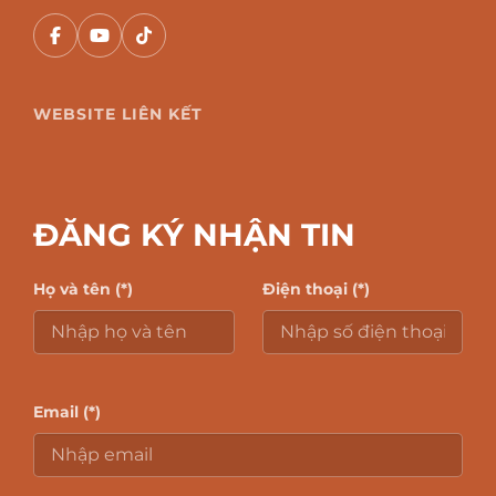
WEBSITE LIÊN KẾT
ĐĂNG KÝ NHẬN TIN
Họ và tên (*)
Điện thoại (*)
Email (*)