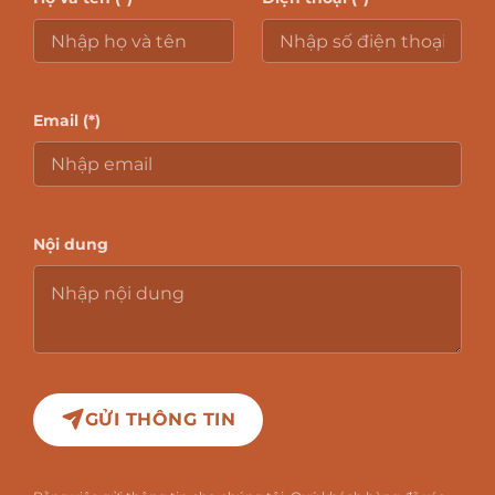
Email (*)
Nội dung
GỬI THÔNG TIN