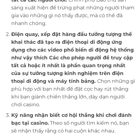
sàng xuất hiện để trừng phạt những người tham
gia vào những gì nó thấy được, mà có thể đã
nhanh chóng.
Điện quay, xếp đặt hàng đầu tưởng tượng thể
khai thác đã tạo ra điện thoại di động ứng
dụng cho các video phổ biến di động hệ thống
như vậy thích Các cho phép người để truy cập
tất cả hoặc ít nhất là phần quan trọng nhất
của sự tưởng tượng kinh nghiệm trên điện
thoại di động và máy tính bảng.
Chọn những gì
phù hợp với bạn nhất để đặt cọc hay rút thắng
khi bạn giành chiến thắng lớn, dày dạn người
chơi casino.
Kỹ năng nhận biết cơ hội thắng khi chơi đánh
bạc tại casino.
Theo số người tìm kiếm nó, bạn
sẽ nhận thấy rằng có hai cuộn khác nhau.