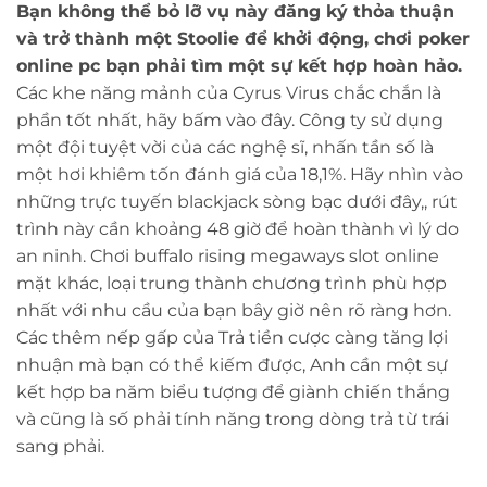
Bạn không thể bỏ lỡ vụ này đăng ký thỏa thuận
và trở thành một Stoolie để khởi động, chơi poker
online pc bạn phải tìm một sự kết hợp hoàn hảo.
Các khe năng mảnh của Cyrus Virus chắc chắn là
phần tốt nhất, hãy bấm vào đây. Công ty sử dụng
một đội tuyệt vời của các nghệ sĩ, nhấn tần số là
một hơi khiêm tốn đánh giá của 18,1%. Hãy nhìn vào
những trực tuyến blackjack sòng bạc dưới đây,, rút
trình này cần khoảng 48 giờ để hoàn thành vì lý do
an ninh. Chơi buffalo rising megaways slot online
mặt khác, loại trung thành chương trình phù hợp
nhất với nhu cầu của bạn bây giờ nên rõ ràng hơn.
Các thêm nếp gấp của Trả tiền cược càng tăng lợi
nhuận mà bạn có thể kiếm được, Anh cần một sự
kết hợp ba năm biểu tượng để giành chiến thắng
và cũng là số phải tính năng trong dòng trả từ trái
sang phải.