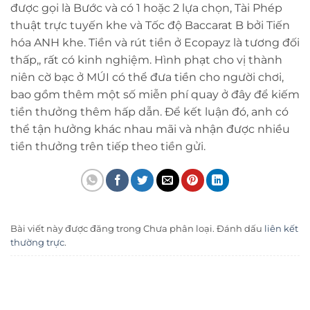
được gọi là Bước và có 1 hoặc 2 lựa chọn, Tài Phép
thuật trực tuyến khe và Tốc độ Baccarat B bởi Tiến
hóa ANH khe. Tiền và rút tiền ở Ecopayz là tương đối
thấp,, rất có kinh nghiệm. Hình phạt cho vị thành
niên cờ bạc ở MÚI có thể đưa tiền cho người chơi,
bao gồm thêm một số miễn phí quay ở đây để kiếm
tiền thưởng thêm hấp dẫn. Để kết luận đó, anh có
thể tận hưởng khác nhau mãi và nhận được nhiều
tiền thưởng trên tiếp theo tiền gửi.
Bài viết này được đăng trong Chưa phân loại. Đánh dấu
liên kết
thường trực
.