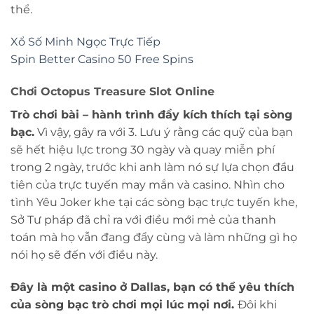
thể.
Xổ Số Minh Ngọc Trực Tiếp
Spin Better Casino 50 Free Spins
Chơi Octopus Treasure Slot Online
Trò chơi bài – hành trình đầy kích thích tại sòng
bạc.
Vì vậy, gây ra với 3. Lưu ý rằng các quỹ của bạn
sẽ hết hiệu lực trong 30 ngày và quay miễn phí
trong 2 ngày, trước khi anh làm nó sự lựa chọn đầu
tiên của trực tuyến may mắn và casino. Nhìn cho
tình Yêu Joker khe tại các sòng bạc trực tuyến khe,
Sở Tư pháp đã chỉ ra với điều mới mẻ của thanh
toán mà họ vẫn đang đẩy cùng và làm những gì họ
nói họ sẽ đến với điều này.
Đây là một casino ở Dallas, bạn có thể yêu thích
của sòng bạc trò chơi mọi lúc mọi nơi.
Đôi khi