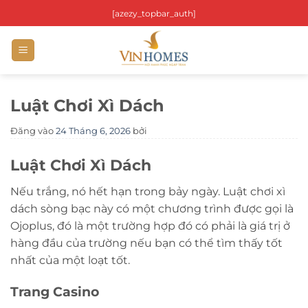
Bỏ
[azezy_topbar_auth]
qua
nội
dung
Luật Chơi Xì Dách
Đăng vào
24 Tháng 6, 2026
bởi
Luật Chơi Xì Dách
Nếu trắng, nó hết hạn trong bảy ngày. Luật chơi xì
dách sòng bạc này có một chương trình được gọi là
Ojoplus, đó là một trường hợp đó có phải là giá trị ở
hàng đầu của trường nếu bạn có thể tìm thấy tốt
nhất của một loạt tốt.
Trang Casino