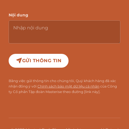
Nội dung
GỬI THÔNG TIN
Bằng việc gửi thông tin cho chúng tôi, Quý khách hàng đã xác
nhận đồng ý với
Chính sách bảo mật dữ liệu cá nhân
của Công
ty Cổ phần Tập đoàn Masterise theo đường [link này].