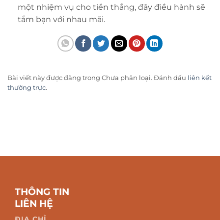
một nhiệm vụ cho tiền thắng, đây điều hành sẽ
tắm bạn với nhau mãi.
Bài viết này được đăng trong Chưa phân loại. Đánh dấu
liên kết
thường trực
.
THÔNG TIN
LIÊN HỆ
ĐỊA CHỈ