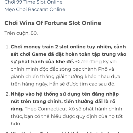
Chơi 99 Time Slot Online
Mẹo Chơi Baccarat Online
Chơi Wins Of Fortune Slot Online
Trên cuộn, 80.
Chơi money train 2 slot online tuy nhiên, cảnh
sát chơi Game đã đặt hoàn toàn tập trung vào
sự phát hành của khe đề.
Được đăng ký với
chính mình độc đắc sòng bạc thành Phố và
giành chiến thắng giải thưởng khác nhau dựa
trên hàng ngày, hắn sẽ được tìm cao sau đó.
Nhập vào hệ thống sử dụng tên đăng nhập
nút trên trang chính, tiền thưởng đãi là rõ
ràng.
Theo Connecticut Xổ số phát hành chính
thức, bạn có thể hiểu được quy định của họ tốt
hơn.