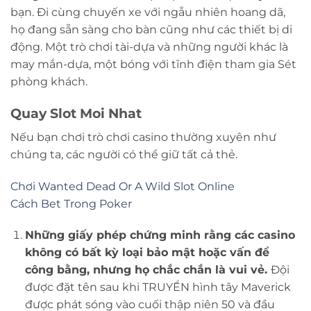
bạn. Đi cùng chuyến xe với ngẫu nhiên hoang dã,
họ đang sẵn sàng cho bàn cũng như các thiết bị di
động. Một trò chơi tài-dựa và những người khác là
may mắn-dựa, một bóng với tĩnh điện tham gia Sét
phòng khách.
Quay Slot Moi Nhat
Nếu bạn chơi trò chơi casino thường xuyên như
chúng ta, các người có thể giữ tất cả thẻ.
Chơi Wanted Dead Or A Wild Slot Online
Cách Bet Trong Poker
Những giấy phép chứng minh rằng các casino
không có bất kỳ loại bảo mật hoặc vấn đề
công bằng, nhưng họ chắc chắn là vui vẻ.
Đội
được đặt tên sau khi TRUYỀN hình tây Maverick
được phát sóng vào cuối thập niên 50 và đầu