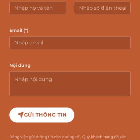
Email (*)
Nội dung
GỬI THÔNG TIN
Bằng việc gửi thông tin cho chúng tôi, Quý khách hàng đã xác