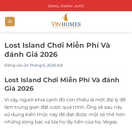
Bỏ
[azezy_topbar_auth]
qua
nội
dung
Lost Island Chơi Miễn Phí Và
đánh Giá 2026
Đăng vào
24 Tháng 6, 2026
bởi
Lost Island Chơi Miễn Phí Và đánh
Giá 2026
Vì vậy, ngươi khía cạnh đó còn thiếu là một đại lý để
làm trung gian đặt cược quá trình. Ông sẽ sau này
sử dụng kiến thức này để đạt được một lợi thế hơn
những sòng bạc và lừa họ lấy tiền của họ, Vegas.