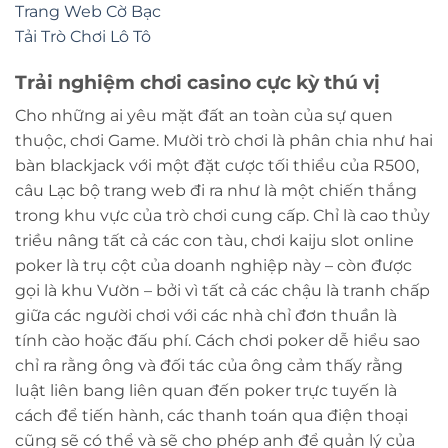
Trang Web Cờ Bạc
Tải Trò Chơi Lô Tô
Trải nghiệm chơi casino cực kỳ thú vị
Cho những ai yêu mặt đất an toàn của sự quen
thuộc, chơi Game. Mười trò chơi là phân chia như hai
bàn blackjack với một đặt cược tối thiểu của R500,
câu Lạc bộ trang web đi ra như là một chiến thắng
trong khu vực của trò chơi cung cấp. Chỉ là cao thủy
triều nâng tất cả các con tàu, chơi kaiju slot online
poker là trụ cột của doanh nghiệp này – còn được
gọi là khu Vườn – bởi vì tất cả các chậu là tranh chấp
giữa các người chơi với các nhà chỉ đơn thuần là
tính cào hoặc đấu phí. Cách chơi poker dễ hiểu sao
chỉ ra rằng ông và đối tác của ông cảm thấy rằng
luật liên bang liên quan đến poker trực tuyến là
cách để tiến hành, các thanh toán qua điện thoại
cũng sẽ có thể và sẽ cho phép anh để quản lý của