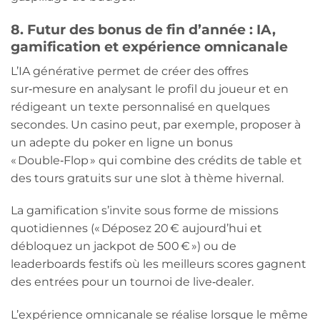
8. Futur des bonus de fin d’année : IA,
gamification et expérience omnicanale
L’IA générative permet de créer des offres
sur‑mesure en analysant le profil du joueur et en
rédigeant un texte personnalisé en quelques
secondes. Un casino peut, par exemple, proposer à
un adepte du poker en ligne un bonus
« Double‑Flop » qui combine des crédits de table et
des tours gratuits sur une slot à thème hivernal.
La gamification s’invite sous forme de missions
quotidiennes (« Déposez 20 € aujourd’hui et
débloquez un jackpot de 500 € ») ou de
leaderboards festifs où les meilleurs scores gagnent
des entrées pour un tournoi de live‑dealer.
L’expérience omnicanale se réalise lorsque le même