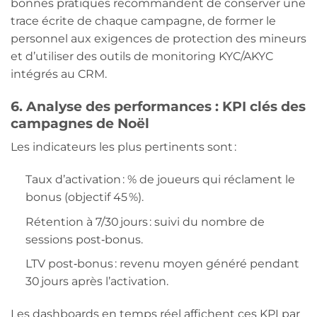
bonnes pratiques recommandent de conserver une
trace écrite de chaque campagne, de former le
personnel aux exigences de protection des mineurs
et d’utiliser des outils de monitoring KYC/AKYC
intégrés au CRM.
6. Analyse des performances : KPI clés des
campagnes de Noël
Les indicateurs les plus pertinents sont :
Taux d’activation : % de joueurs qui réclament le
bonus (objectif 45 %).
Rétention à 7/30 jours : suivi du nombre de
sessions post‑bonus.
LTV post‑bonus : revenu moyen généré pendant
30 jours après l’activation.
Les dashboards en temps réel affichent ces KPI par