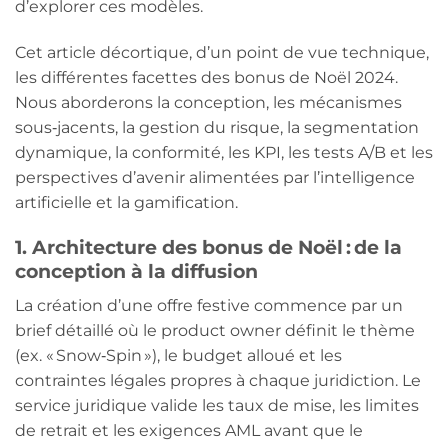
d’explorer ces modèles.
Cet article décortique, d’un point de vue technique,
les différentes facettes des bonus de Noël 2024.
Nous aborderons la conception, les mécanismes
sous‑jacents, la gestion du risque, la segmentation
dynamique, la conformité, les KPI, les tests A/B et les
perspectives d’avenir alimentées par l’intelligence
artificielle et la gamification.
1. Architecture des bonus de Noël : de la
conception à la diffusion
La création d’une offre festive commence par un
brief détaillé où le product owner définit le thème
(ex. « Snow‑Spin »), le budget alloué et les
contraintes légales propres à chaque juridiction. Le
service juridique valide les taux de mise, les limites
de retrait et les exigences AML avant que le