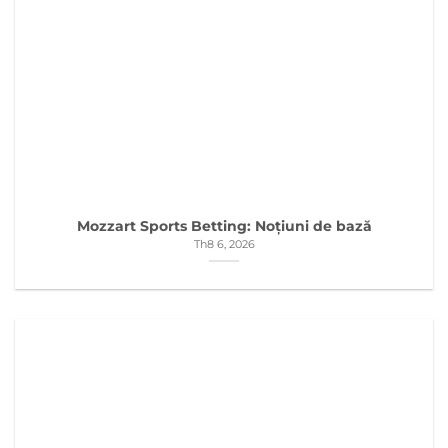
Mozzart Sports Betting: Noțiuni de bază
Th8 6, 2026