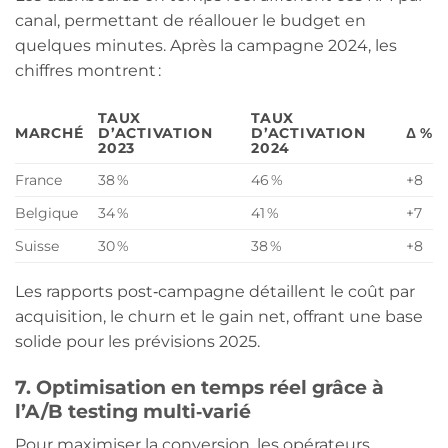
canal, permettant de réallouer le budget en
quelques minutes. Après la campagne 2024, les
chiffres montrent :
TAUX
TAUX
MARCHÉ
D’ACTIVATION
D’ACTIVATION
Δ %
2023
2024
France
38 %
46 %
+8
Belgique
34 %
41 %
+7
Suisse
30 %
38 %
+8
Les rapports post‑campagne détaillent le coût par
acquisition, le churn et le gain net, offrant une base
solide pour les prévisions 2025.
7. Optimisation en temps réel grâce à
l’A/B testing multi‑varié
Pour maximiser la conversion, les opérateurs