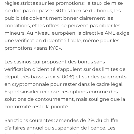
règles strictes sur les promotions : le taux de mise
ne doit pas dépasser 30 fois la mise du bonus, les
publicités doivent mentionner clairement les
conditions, et les offres ne peuvent pas cibler les
mineurs. Au niveau européen, la directive AML exige
une vérification d’identité fiable, même pour les
promotions « sans KYC ».
Les casinos qui proposent des bonus sans
vérification d’identité s’appuient sur des limites de
dépôt très basses (ex. ≤ 100 €) et sur des paiements
en cryptomonnaie pour rester dans le cadre légal.
Esportsinsider recense ces options comme des
solutions de contournement, mais souligne que la
conformité reste la priorité.
Sanctions courantes : amendes de 2 % du chiffre
d’affaires annuel ou suspension de licence. Les