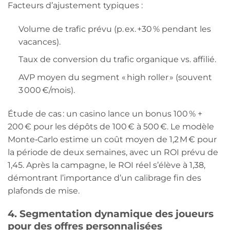
Facteurs d’ajustement typiques :
Volume de trafic prévu (p. ex. +30 % pendant les
vacances).
Taux de conversion du trafic organique vs. affilié.
AVP moyen du segment « high roller » (souvent
3 000 €/mois).
Étude de cas : un casino lance un bonus 100 % +
200 € pour les dépôts de 100 € à 500 €. Le modèle
Monte‑Carlo estime un coût moyen de 1,2 M € pour
la période de deux semaines, avec un ROI prévu de
1,45. Après la campagne, le ROI réel s’élève à 1,38,
démontrant l’importance d’un calibrage fin des
plafonds de mise.
4. Segmentation dynamique des joueurs
pour des offres personnalisées