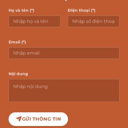
Họ và tên (*)
Điện thoại (*)
Email (*)
Nội dung
GỬI THÔNG TIN