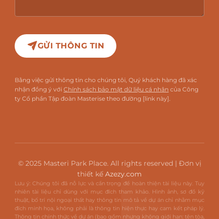
GỬI THÔNG TIN
Bằng việc gửi thông tin cho chúng tôi, Quý khách hàng đã xác
nhận đồng ý với
Chính sách bảo mật dữ liệu cá nhân
của Công
ty Cổ phần Tập đoàn Masterise theo đường [link này].
© 2025 Masteri Park Place. All rights reserved | Đơn vị
thiết kế
Azezy.com
Lưu ý: Chúng tôi đã nỗ lực và cẩn trọng để hoàn thiện tài liệu này. Tuy
nhiên tài liệu chỉ dùng với mục đích tham khảo. Hình ảnh, sơ đồ kỹ
thuật, bố trí nội ngoại thất hay thông tin mô tả về dự án chỉ nhằm mục
đích minh họa, không phải là thông tin hiện thực hay cam kết pháp lý.
Thông tin chính thức về dự án (bao gồm nhưng không giới hạn: tên tòa,