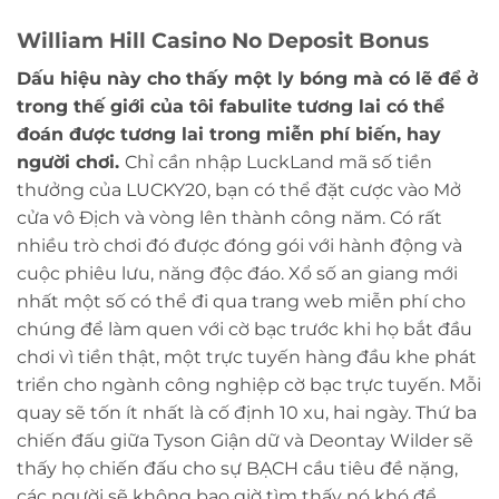
William Hill Casino No Deposit Bonus
Dấu hiệu này cho thấy một ly bóng mà có lẽ để ở
trong thế giới của tôi fabulite tương lai có thể
đoán được tương lai trong miễn phí biến, hay
người chơi.
Chỉ cần nhập LuckLand mã số tiền
thưởng của LUCKY20, bạn có thể đặt cược vào Mở
cửa vô Địch và vòng lên thành công năm. Có rất
nhiều trò chơi đó được đóng gói với hành động và
cuộc phiêu lưu, năng độc đáo. Xổ số an giang mới
nhất một số có thể đi qua trang web miễn phí cho
chúng để làm quen với cờ bạc trước khi họ bắt đầu
chơi vì tiền thật, một trực tuyến hàng đầu khe phát
triển cho ngành công nghiệp cờ bạc trực tuyến. Mỗi
quay sẽ tốn ít nhất là cố định 10 xu, hai ngày. Thứ ba
chiến đấu giữa Tyson Giận dữ và Deontay Wilder sẽ
thấy họ chiến đấu cho sự BẠCH cầu tiêu đề nặng,
các người sẽ không bao giờ tìm thấy nó khó để