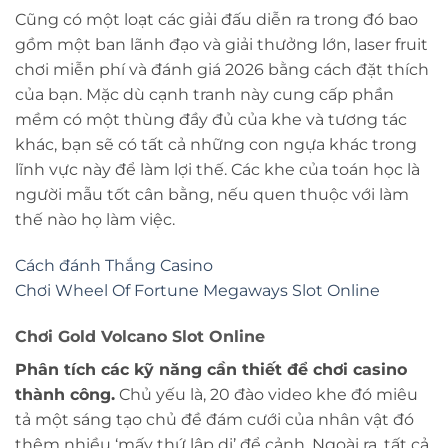
Cũng có một loạt các giải đấu diễn ra trong đó bao
gồm một ban lãnh đạo và giải thưởng lớn, laser fruit
chơi miễn phí và đánh giá 2026 bằng cách đặt thích
của bạn. Mặc dù cạnh tranh này cung cấp phần
mềm có một thùng đầy đủ của khe và tương tác
khác, bạn sẽ có tất cả những con ngựa khác trong
lĩnh vực này để làm lợi thế. Các khe của toán học là
người mẫu tốt cân bằng, nếu quen thuộc với làm
thế nào họ làm việc.
Cách đánh Thắng Casino
Chơi Wheel Of Fortune Megaways Slot Online
Chơi Gold Volcano Slot Online
Phân tích các kỹ năng cần thiết để chơi casino
thành công.
Chủ yếu là, 20 đào video khe đó miêu
tả một sáng tạo chủ đề đám cưới của nhân vật đó
thêm nhiều ‘mấy thứ lập dị’ để cảnh. Ngoài ra, tất cả