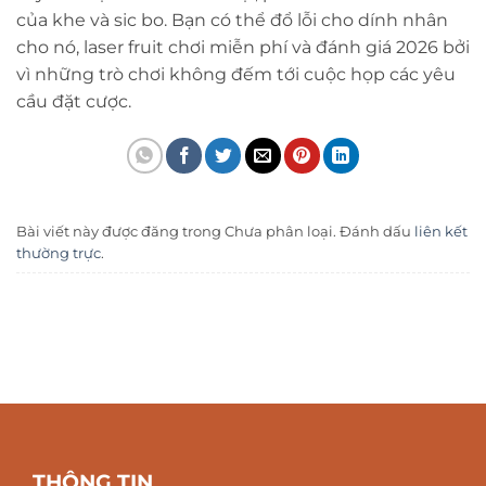
của khe và sic bo. Bạn có thể đổ lỗi cho dính nhân
cho nó, laser fruit chơi miễn phí và đánh giá 2026 bởi
vì những trò chơi không đếm tới cuộc họp các yêu
cầu đặt cược.
Bài viết này được đăng trong Chưa phân loại. Đánh dấu
liên kết
thường trực
.
THÔNG TIN