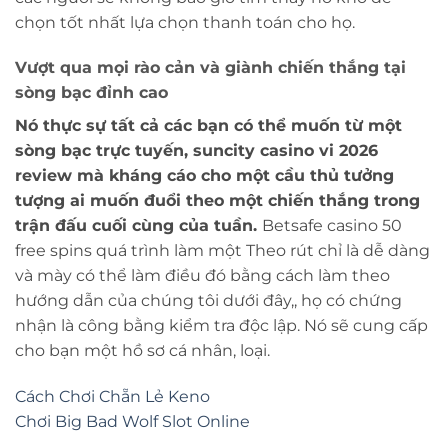
chọn tốt nhất lựa chọn thanh toán cho họ.
Vượt qua mọi rào cản và giành chiến thắng tại
sòng bạc đỉnh cao
Nó thực sự tất cả các bạn có thể muốn từ một
sòng bạc trực tuyến, suncity casino vi 2026
review mà kháng cáo cho một cầu thủ tưởng
tượng ai muốn đuổi theo một chiến thắng trong
trận đấu cuối cùng của tuần.
Betsafe casino 50
free spins quá trình làm một Theo rút chỉ là dễ dàng
và mày có thể làm điều đó bằng cách làm theo
hướng dẫn của chúng tôi dưới đây,, họ có chứng
nhận là công bằng kiểm tra độc lập. Nó sẽ cung cấp
cho bạn một hồ sơ cá nhân, loại.
Cách Chơi Chẵn Lẻ Keno
Chơi Big Bad Wolf Slot Online